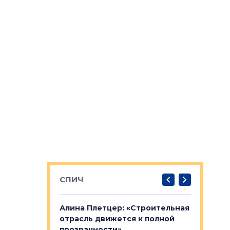
СПИЧ
: «Поводом
Алина Плетцер: «Строительная
Елена Фе
жет быть
отрасль движется к полной
блок МФК
биль»
прозрачности»
экосисте