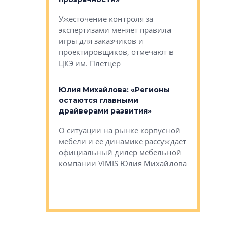
каль»: поводом
Ужесточение контроля за
Проектир
ет быть даже
экспертизами меняет правила
непрерыв
игры для заказчиков и
управлен
проектировщиков, отмечают в
поиска ко
ЦКЭ им. Плетцер
ГК «Глоба
: «Будущее за
к меняется
лей»
Юлия Михайлова: «Регионы
Алексей 
остаются главными
«Вертика
рают те
драйверами развития»
не новый
еще больше
стиничному
О ситуации на рынке корпусной
О том, по
верены в УК
мебели и ее динамике рассуждает
экспертиз
официальный дилер мебельной
преимущес
компании VIMIS Юлия Михайлова
гендирект
Алексей 