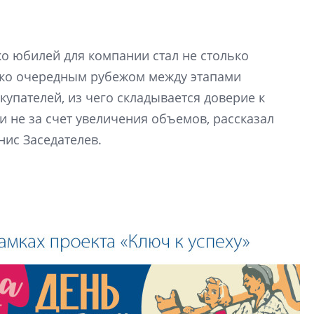
Девелопер «Верти
перемен в ЖК мож
ко юбилей для компании стал не столько
электромобиль
ько очередным рубежом между этапами
Карина Шальнова
купателей, из чего складывается доверие к
«гибридом» — ка
 не за счет увеличения объемов, рассказал
рынок апарт-оте
нис Заседателев.
Конкуренцию выиг
апарты, которые 
приблизятся к го
уровню сервиса, у
КЕЙПОРТ