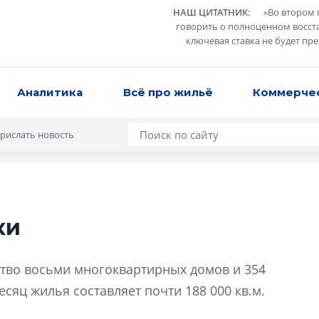
НАШ ЦИТАТНИК
:
«
Во втором 
говорить о полноценном восст
ключевая ставка не будет пр
Аналитика
Всё про жильё
Коммерче
рислать новость
ки
Татьяна Бровкина
монотонной спал
ство восьми многоквартирных домов и 354
деконструктиви
стать спасением
сяц жилья составляет почти 188 000 кв.м.
О границах новато