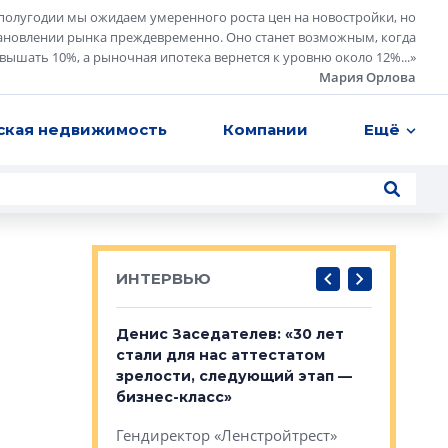
полугодии мы ожидаем умеренного роста цен на новостройки, но
ановлении рынка преждевременно. Оно станет возможным, когда
евышать 10%, а рыночная ипотека вернется к уровню около 12%...
»
Мария Орлова
ская недвижимость
Компании
Ещё
ИНТЕРВЬЮ
: «На
Денис Заседателев: «30 лет
Виталий 
ьной окраине
стали для нас аттестатом
спроса —
зм может
зрелости, следующий этап —
форматы,
»
бизнес-класс»
стереоти
застройк
рства в центре
Гендиректор «Ленстройтрест»