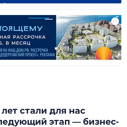
 лет стали для нас
Роман Корнышев
следующий этап — бизнес-
перемен в ЖК мо
даже электромо