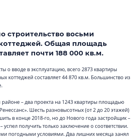
Петербурга, буду
районов и инжен
рассказали в ГК «
но строительство восьми
Сергей Софроно
дизайн проявляе
 коттеджей. Общая площадь
визуальной чист
авляет почти 188 000 кв.м.
Что важнее для с
жилого проекта: эс
ы о вводе в эксплуатацию, всего 2873 квартиры
функциональност
ых коттеджей составляет 44 870 кв.м. Большинство из
экономика проект
в ГК «ПСК»
.
 районе – два проекта на 1243 квартиры площадью
енессанс». Шесть разновысотных (от 2 до 20 этажей)
ить в конце 2018-го, но до Нового года застройщик –
– успел получить только заключение о соответствии.
ми погодными условиями. Два лишних месяца занял