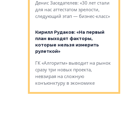
О малоэта
щем спальных
Денис Заседателев: «30 лет стали
класса «О
ерных ловушках
для нас аттестатом зрелости,
Мистолово
Глобал ЭМ»
следующий этап — бизнес-класс»
компании
в: «Хороший
Кирилл Рудаков: «На первый
тся в
план выходят факторы,
Александ
оте»
которые нельзя измерить
«Строите
рулеткой»
основ»
овременного
ГК «Алгоритм» выводит на рынок
Строитель
тетика,
сразу три новых проекта,
волнообра
ь или
невзирая на сложную
следует с
а, размышляют
конъюнктуру в экономике
Александ