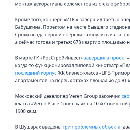
монтаж декоративных элементов из стеклофибро
Кроме того, концерн «ИПС» завершил третью очер
Бабушкина. Проектом на месте бывшего стадиона 
Сроки ввода первой очереди затянулись из-за пр
а сейчас готова и третья: 678 квартир площадью 
В марте ГК «РосСтройИнвест»
завершила проект
«
когда-то функционировал типовой кинотеатр «Пла
последний корпус
ЖК бизнес-класса «LIFE-Приморск
апартаментов на первых этажах площадью до 81 к
Московский девелопер Veren Group закончил
сво
класса «Veren Place Советская» на 10-й Советской
1900 кв.м.
В Шушарах введены
три проблемных объекта
: дв