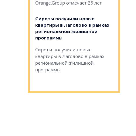
Orange.Group отмечает 26 лет
комплексе
могает»
тестовая 
органики
Сироты получили новые
ском районе
квартиры в Лаголово в рамках
ился еще
региональной жилищной
мещенного
Историч
программы
дом Рома
Ушково м
Сироты получили новые
ком районе
квартиры в Лаголово в рамках
Историче
лся еще один
региональной жилищной
Романова 
го образования
программы
взять под