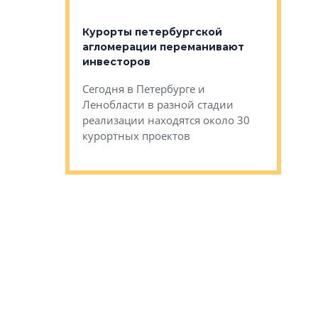
 постройки на
костей»
оящихся
Курорты петербургской
тиры в домах
агломерации переманивают
Каким бы
остройки на 9%
инвесторов
Ропса: в
ся
обещают 
Сегодня в Петербурге и
Руины Дом
Ленобласти в разной стадии
сгоревшем
реализации находятся около 30
наследия 
курортных проектов