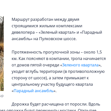
строить и жить по
В Красногвардей
Маршрут разработан между двумя
Петербурга появ
строящимися жилыми комплексами
один центр сов
образования
девелопера – «Зеленый квартал» и «Парадный
ансамбль» на Пулковском шоссе.
В Красногвардейс
Петербурга появи
Протяженность прогулочной зоны – около 1,5
центр совмещенно
км. Как поясняют в компании, тропа начинается
от домов пятой очереди «
Зеленого квартала
»,
уходит вглубь территории (в противоположную
сторону от шоссе), а затем примыкает к
центральному участку будущего квартала
«
Парадный ансамбль
».
oup
Дорожка будет расчищена от поросли. Вдоль
ерез овражки будут перекинуты мостики. Открытие