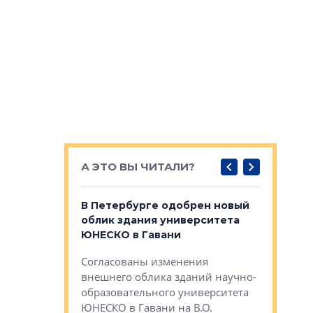
А ЭТО ВЫ ЧИТАЛИ?
о — антидот
В Петербурге одобрен новый
Собствен
панелей
облик здания университета
Императо
ЮНЕСКО в Гавани
как выжа
— антидот от
«старых 
Согласованы изменения
лей
Собственн
внешнего облика зданий научно-
Император
образовательного университета
ртиры в домах
выжать ма
ЮНЕСКО в Гавани на В.О.