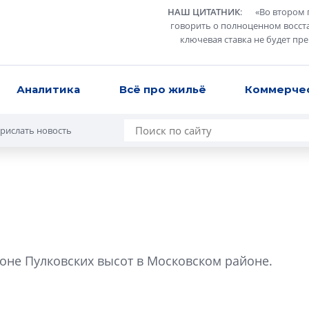
НАШ ЦИТАТНИК
:
«
Во втором 
говорить о полноценном восст
ключевая ставка не будет пр
Аналитика
Всё про жильё
Коммерче
рислать новость
В Санкт-Петербу
лучших поющих 
йоне Пулковских высот в Московском районе.
Гала-концертом з
девятый сезон тво
конкурса строител