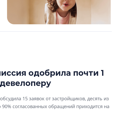
иссия одобрила почти 1
Усадьба Торосов
 девелоперу
от эпохи фальш-
Усадьба Торосово 
обсудила 15 заявок от застройщиков, десять из
эпохи фальш-пане
о 90% согласованных обращений приходится на
Центробанк: ква