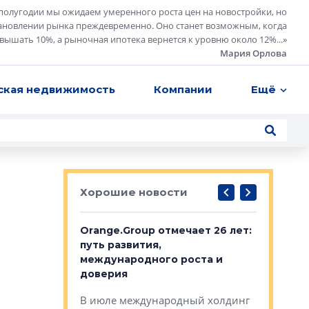
полугодии мы ожидаем умеренного роста цен на новостройки, но
ановлении рынка преждевременно. Оно станет возможным, когда
евышать 10%, а рыночная ипотека вернется к уровню около 12%...
»
Мария Орлова
ская недвижимость
Компании
Ещё
Хорошие новости
рге выбрали
Orange.Group отмечает 26 лет:
В Петерб
строителей
путь развития,
комплекс
международного роста и
тестовая
авершился
доверия
перерабо
рческого
В июле международный холдинг
В Петербу
ей «Нам песня