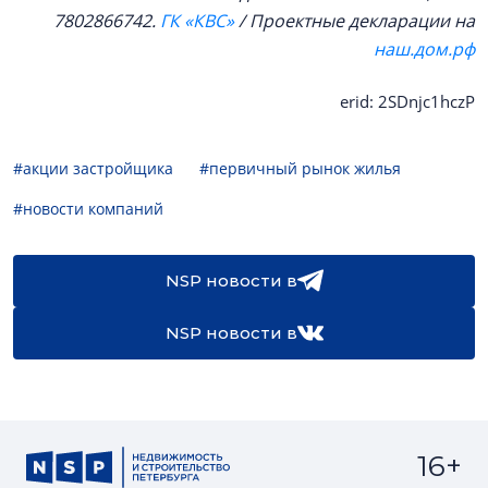
7802866742.
ГК «КВС»
/ Проектные декларации на
наш.дом.рф
erid: 2SDnjc1hczP
#акции застройщика
#первичный рынок жилья
#новости компаний
NSP новости в
NSP новости в
16+