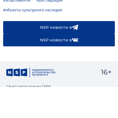
#апартаменты
#реставрация
#объекты культурного наследия
NSP новости в
NSP новости в
16+
Св-во регистрации СМИ:
ЭЛ №ФС77-67922 от 06.12.2016
Реклама на
Контакты
сайте
О проекте