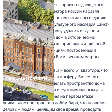
Клубный дом «МАНХЭТТЕН» – проект выдающегося
зодчего, почетного архитектора России Рафаэля
Даянова, который всю жизнь посвятил воссозданию
архитектурных объектов культурного наследия Санкт-
Петербурга. Рафаэлю Даянову удалось искусно и
органично вписать новый дом в исторический
контекст. Его авторству также принадлежит деловой
квартал «Морская резиденция», построенный в
неоклассическом стиле на Васильевском острове.
В клубном доме «МАНХЭТТЕН» всего 61 квартира, что
создает частную и уютную атмосферу. Более того,
ЖК «МАНХЭТТЕН»
застройщик постарался сделать пространство дома
максимально комфортным и функциональным для
Василеостровский
его жителей и предусмотрел на первом этаже
уникальное пространство лобби-бара, что позволит
деловым людям, ценящим свое время, проводить