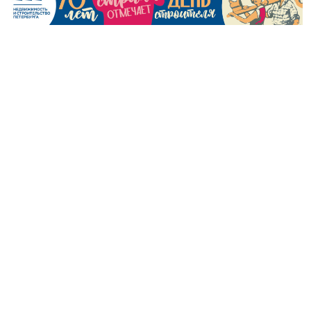
Леонид Кваснюк. Фото: пресс-служба ГК «Едино»
За каждым построенным домом, школой,