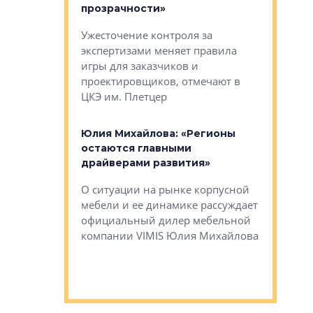
биль»
прозрачности»
экосисте
каль»: поводом
Ужесточение контроля за
Проектир
ет быть даже
экспертизами меняет правила
непрерыв
игры для заказчиков и
управлен
проектировщиков, отмечают в
поиска ко
ЦКЭ им. Плетцер
ГК «Глоба
: «Будущее за
к меняется
лей»
Юлия Михайлова: «Регионы
Алексей 
остаются главными
«Вертика
рают те
драйверами развития»
не новый
еще больше
стиничному
О ситуации на рынке корпусной
О том, по
верены в УК
мебели и ее динамике рассуждает
экспертиз
официальный дилер мебельной
преимущес
компании VIMIS Юлия Михайлова
гендирект
Алексей 