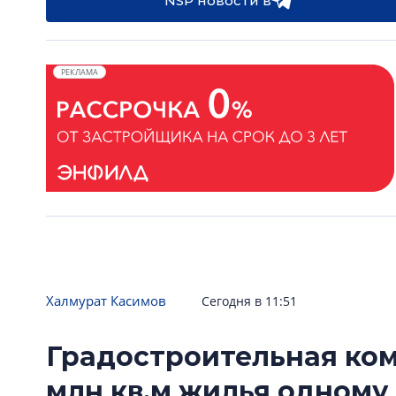
NSP новости в
РЕКЛАМА
Халмурат Касимов
Сегодня в 11:51
Градостроительная ком
млн кв.м жилья одному