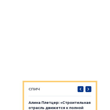
СПИЧ
: «Поводом
Алина Плетцер: «Строительная
Елена Фе
жет быть
отрасль движется к полной
блок МФК