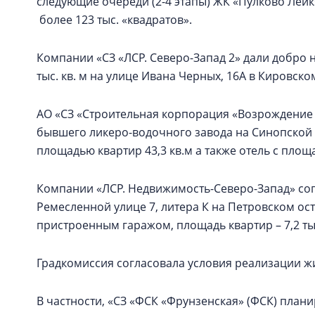
следующие очереди (2-4 этапы) ЖК «Пулково Лей
более 123 тыс. «квадратов».
Компании «СЗ «ЛСР. Северо-Запад 2» дали добро 
тыс. кв. м на улице Ивана Черных, 16А в Кировско
АО «СЗ «Строительная корпорация «Возрождение 
бывшего ликеро-водочного завода на Синопской
площадью квартир 43,3 кв.м а также отель с площ
Компании «ЛСР. Недвижимость-Северо-Запад» со
Ремесленной улице 7, литера К на Петровском ос
пристроенным гаражом, площадь квартир – 7,2 тыс
Градкомиссия согласовала условия реализации ж
В частности, «СЗ «ФСК «Фрунзенская» (ФСК) плани