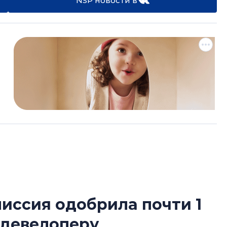
NSP новости в
иссия одобрила почти 1
Роман Корнышев
 девелоперу
перемен в ЖК мо