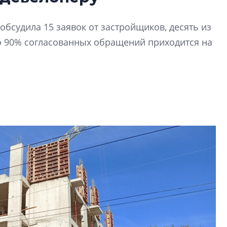
даже электромо
Девелопер «Верти
обсудила 15 заявок от застройщиков, десять из
перемен в ЖК мож
о 90% согласованных обращений приходится на
электромобиль
Карина Шальнова
«гибридом» — ка
рынок апарт-оте
Конкуренцию выиг
апарты, которые 
приблизятся к го
уровню сервиса, у
КЕЙПОРТ