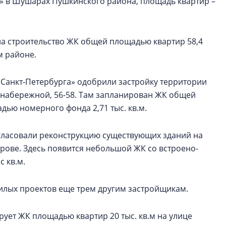
к» в Шушарах Пушкинского района, площадь квартир –
на строительство ЖК общей площадью квартир 58,4
м районе.
Санкт‑Петербурга» одобрили застройку территории
 набережной, 56-58. Там запланирован ЖК общей
адью номерного фонда 2,71 тыс. кв.м.
гласовали реконструкцию существующих зданий на
трове. Здесь появится небольшой ЖК со встроено-
 кв.м.
илых проектов еще трем другим застройщикам.
рует ЖК площадью квартир 20 тыс. кв.м на улице