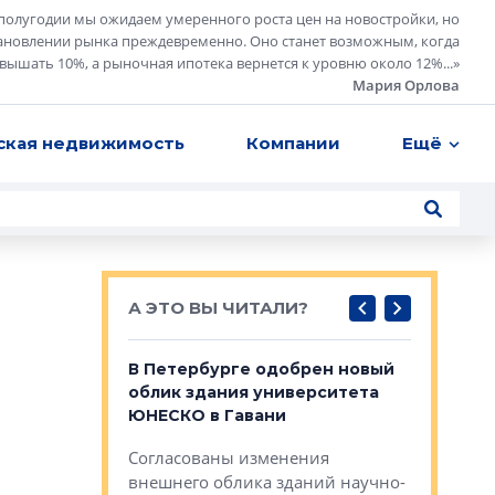
полугодии мы ожидаем умеренного роста цен на новостройки, но
ановлении рынка преждевременно. Оно станет возможным, когда
евышать 10%, а рыночная ипотека вернется к уровню около 12%...
»
Мария Орлова
ская недвижимость
Компании
Ещё
А ЭТО ВЫ ЧИТАЛИ?
о — антидот
В Петербурге одобрен новый
Собствен
панелей
облик здания университета
Императо
ЮНЕСКО в Гавани
как выжа
— антидот от
«старых 
Согласованы изменения
лей
Собственн
внешнего облика зданий научно-