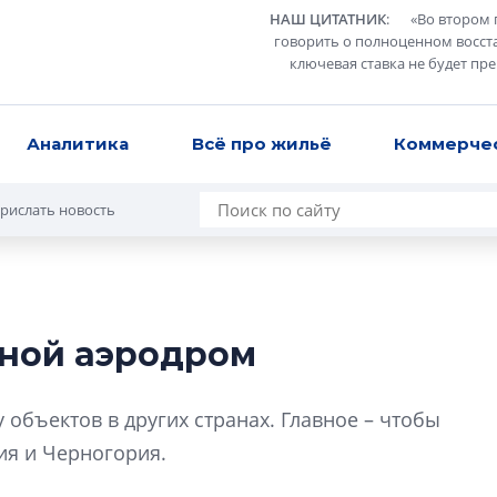
НАШ ЦИТАТНИК
:
«
Во втором 
говорить о полноценном восст
ключевая ставка не будет пр
Аналитика
Всё про жильё
Коммерче
рислать новость
сной аэродром
Усадьба Торосов
от эпохи фальш-
 объектов в других странах. Главное – чтобы
Усадьба Торосово 
ия и Черногория.
эпохи фальш-пане