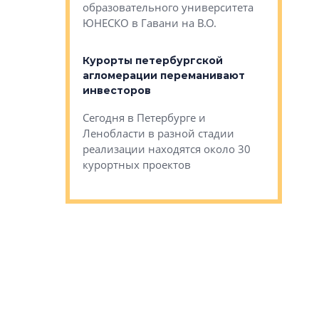
Император
образовательного университета
ртиры в домах
выжать ма
ЮНЕСКО в Гавани на В.О.
 постройки на
костей»
оящихся
Курорты петербургской
тиры в домах
агломерации переманивают
Каким бы
остройки на 9%
инвесторов
Ропса: в
ся
обещают 
Сегодня в Петербурге и
Руины Дом
Ленобласти в разной стадии
сгоревшем
реализации находятся около 30
наследия 
курортных проектов