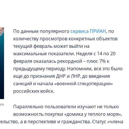
Центробанк: ква
2020-2026 годов
9% дешевле стр
Центробанк: квар
По данным популярного
сервиса ПРИАН
, по
2020-2026 годов п
количеству просмотров конкретных объектов
дешевле строящих
текущий февраль может выйти на
максимальные показатели. Неделя с 14 по 20
февраля оказалась рекордной – плюс 7% к
предыдущему периоду. Напомним, все это было
еще до признания ДНР и ЛНР, до введения
санкций и начала «военной спецоперации»
российских войск.
om
Параллельно пользователи изучают не только
возможность покупки «домика у теплого моря»,
льство, а в перспективе и гражданства. Статус «члена