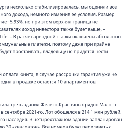
урга несколько стабилизировалась, мы оценили все
ного дохода, немного изменив ее условия. Размер
ет 5,93%, но при этом верхняя граница не
азателях доход инвестора также будет выше, –
Life. – В расчет арендной ставки включены абсолютно
коммунальные платежи, поэтому даже при крайне
будет простаивать, владельцу не придется нести
 оплате юнита, в случае рассрочки гарантия уже не
годня в продаже остается 10 апартаментов,
пила треть здания Железо-Красочных рядов Малого
в сентябре 2021-го. Лот обошелся в 214,1 млн рублей.
го наследия. В четырехэтажном здании запланирован
 до 30 «квадратов». Все номера будут передавать с