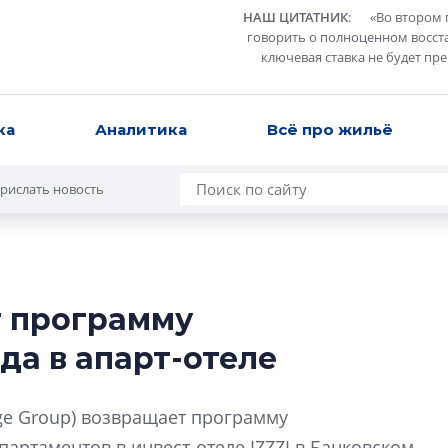
НАШ ЦИТАТНИК
:
«
Во втором 
говорить о полноценном восст
ключевая ставка не будет пр
ка
Аналитика
Всё про жильё
рислать новость
т программу
В Санкт-Петербу
да в апарт-отеле
лучших поющих 
Гала-концертом з
nge Group) возвращает программу
девятый сезон тво
конкурса строител
артаментов в инвест-отеле IZZZI в Банковском