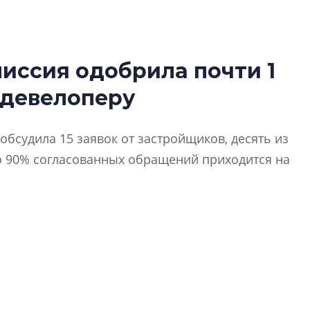
иссия одобрила почти 1
Татьяна Бровкина
 девелоперу
монотонной спал
деконструктиви
стать спасением
обсудила 15 заявок от застройщиков, десять из
О границах новато
о 90% согласованных обращений приходится на
Петербурга, буду
районов и инжен
рассказали в ГК «
Сергей Софроно
дизайн проявляе
визуальной чист
Что важнее для с
жилого проекта: эс