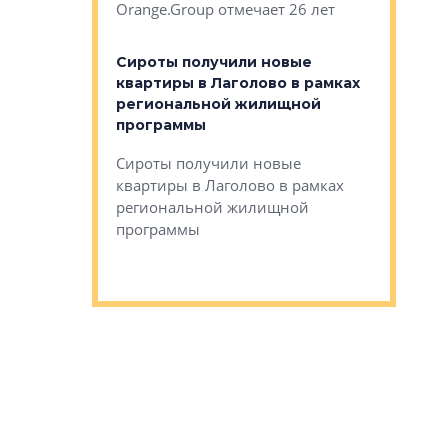
Orange.Group отмечает 26 лет
комплексе
могает»
тестовая 
органики
Сироты получили новые
ском районе
квартиры в Лаголово в рамках
ился еще
региональной жилищной
мещенного
Историч
программы
дом Рома
Ушково м
Сироты получили новые
ком районе
квартиры в Лаголово в рамках
Историче
лся еще один
региональной жилищной
Романова 
го образования
программы
взять под