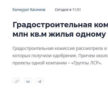
Халмурат Касимов
Сегодня в 11:51
Третий «апельсин» в сетке
Градостроительная ком
Orange Group начала продажи в
млн кв.м жилья одному
апарт-отеле в Банковском переулке, 3
Градостроительная комиссия рассмотрела и 
которых получили одобрение. Причем окол
проекты одной компании – «Группы ЛСР».