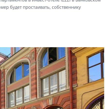
строить и жить по
омер будет простаивать, собственнику
В Красногвардей
Петербурга появ
один центр сов
образования
В Красногвардейс
Петербурга появи
центр совмещенно