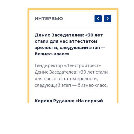
ИНТЕРВЬЮ
: «На
Денис Заседателев: «30 лет
Виталий 
ьной окраине
стали для нас аттестатом
спроса —
зм может
зрелости, следующий этап —
форматы,
»
бизнес-класс»
стереоти
застройк
рства в центре
Гендиректор «Ленстройтрест»
О малоэта
щем спальных
Денис Заседателев: «30 лет стали
класса «О
ерных ловушках
для нас аттестатом зрелости,
Мистолово
Глобал ЭМ»
следующий этап — бизнес-класс»
компании
в: «Хороший
Кирилл Рудаков: «На первый
тся в
план выходят факторы,
Александ
оте»
которые нельзя измерить
«Строите
рулеткой»
основ»
овременного
ГК «Алгоритм» выводит на рынок
Строитель
тетика,