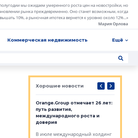
полугодии мы ожидаем умеренного роста цен на новостройки, но
ановлении рынка преждевременно. Оно станет возможным, когда
евышать 10%, а рыночная ипотека вернется к уровню около 12%...
»
Мария Орлова
Коммерческая недвижимость
Ещё
Хорошие новости
рге выбрали
Orange.Group отмечает 26 лет:
В Петерб
строителей
путь развития,
комплекс
международного роста и
тестовая
авершился
доверия
перерабо
рческого
В июле международный холдинг
В Петербу
ей «Нам песня