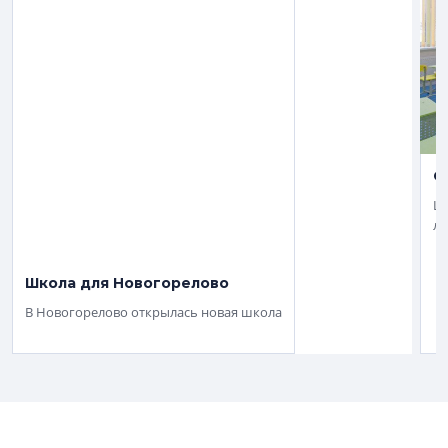
О
Шк
лю
Школа для Новогорелово
В Новогорелово открылась новая школа