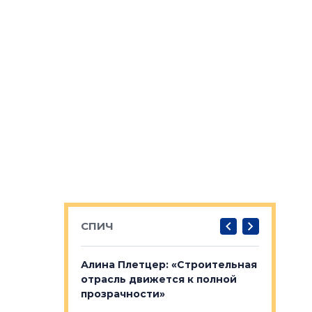
СПИЧ
: «Поводом
Алина Плетцер: «Строительная
Елена Фе
жет быть
отрасль движется к полной
блок МФК
биль»
прозрачности»
экосисте