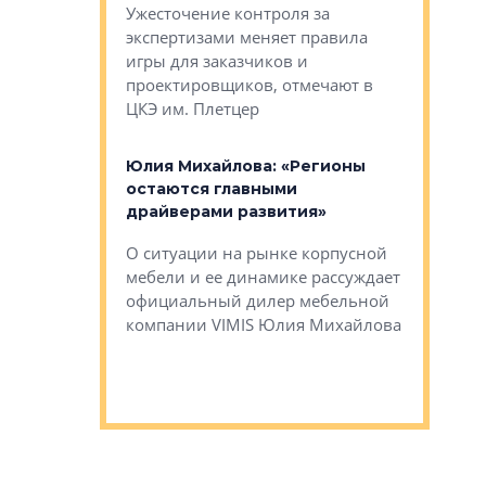
каль»: поводом
Ужесточение контроля за
Проектир
ет быть даже
экспертизами меняет правила
непрерыв
игры для заказчиков и
управлен
проектировщиков, отмечают в
поиска ко
ЦКЭ им. Плетцер
ГК «Глоба
: «Будущее за
к меняется
лей»
Юлия Михайлова: «Регионы
Алексей 
остаются главными
«Вертика
рают те
драйверами развития»
не новый
еще больше
стиничному
О ситуации на рынке корпусной
О том, по
верены в УК
мебели и ее динамике рассуждает
экспертиз
официальный дилер мебельной
преимущес
компании VIMIS Юлия Михайлова
гендирект
Алексей 