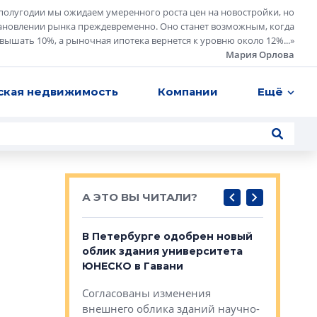
полугодии мы ожидаем умеренного роста цен на новостройки, но
ановлении рынка преждевременно. Оно станет возможным, когда
евышать 10%, а рыночная ипотека вернется к уровню около 12%...
»
Мария Орлова
ская недвижимость
Компании
Ещё
А ЭТО ВЫ ЧИТАЛИ?
о — антидот
В Петербурге одобрен новый
Собствен
панелей
облик здания университета
Императо
ЮНЕСКО в Гавани
как выжа
— антидот от
«старых 
Согласованы изменения
лей
Собственн
внешнего облика зданий научно-