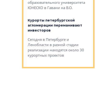
Император
образовательного университета
ртиры в домах
выжать ма
ЮНЕСКО в Гавани на В.О.
 постройки на
костей»
оящихся
Курорты петербургской
тиры в домах
агломерации переманивают
Каким бы
остройки на 9%
инвесторов
Ропса: в
ся
обещают 
Сегодня в Петербурге и
Руины Дом
Ленобласти в разной стадии
сгоревшем
реализации находятся около 30
наследия 
курортных проектов