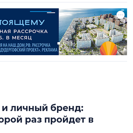
 и личный бренд:
Роман Корнышев
орой раз пройдет в
перемен в ЖК мо
даже электромо