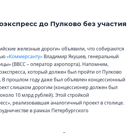
Центробанк: ква
2020-2026 годов
9% дешевле стр
оэкспресс до Пулково без участия
Центробанк: квар
2020-2026 годов п
дешевле строящих
ийские железные дороги» объявили, что собираются
вью
«Коммерсанту»
Владимир Якушев, генеральный
цы» (ВВСС – оператор аэропорта). Напомним,
оэкспресса, который должен был пройти от Пулково
ала. В прошлом году даже был объявлен концессионный
роект слишком дорогим (концессионер должен был
около 10 млрд рублей). Этой стройкой
есс», реализовавшая аналогичный проект в столице.
рудничестве в рамках Петербургского