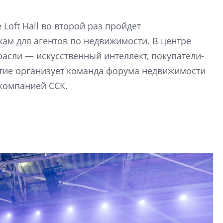
Девелопер «Верти
перемен в ЖК мож
Loft Hall во второй раз пройдет
электромобиль
м для агентов по недвижимости. В центре
асли — искусственный интеллект, покупатели-
Карина Шальнова
«гибридом» — ка
тие организует команда форума недвижимости
рынок апарт-оте
 компанией ССК.
Конкуренцию выиг
апарты, которые 
приблизятся к го
уровню сервиса, у
КЕЙПОРТ