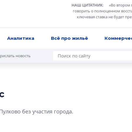
НАШ ЦИТАТНИК
:
«
Во втором 
говорить о полноценном восст
ключевая ставка не будет пр
Аналитика
Всё про жильё
Коммерче
рислать новость
с
Усадьба Торосов
от эпохи фальш-
Пулково без участия города.
Усадьба Торосово 
эпохи фальш-пане