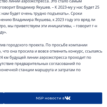
ство линии аэроэкспресса. Это стало самым
оворит Владимир Якушев. – К 2023-му у нас будет 25
 к нам будет очень трудно подъехать». Сроки
нению Владимира Якушева, к 2023 году это вряд ли
тро, мы приветствуем эти инициативы, – говорит г-н
ду».
тив городского проекта. По просьбе компании
 что она просила и вовсе отменить конкурс, ссылаясь
з 24 км будущей линии аэроэкспресса проходит по
сутствие предварительных согласований по
конечной станции маршрута и затратам по
NSP новости в