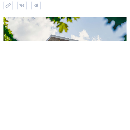
Фото: ГК «КВС»
Теперь обладатели
«Серебряной» или «Золотой
карты»
могут поделиться двумя электронными