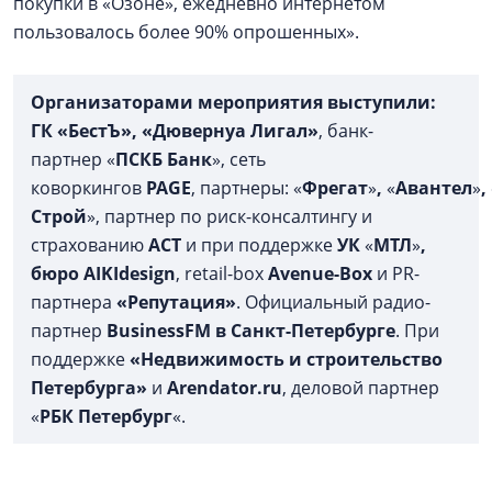
покупки в «Озоне», ежедневно интернетом
пользовалось более 90% опрошенных».
Организаторами мероприятия выступили:
ГК «БестЪ», «Дювернуа Лигал»
, банк-
партнер «
ПСКБ Банк
», сеть
коворкингов
PAGE
, партнеры: «
Фрегат
»
,
«
Авантел
»
,
Строй
», партнер по риск-консалтингу и
страхованию
АСТ
и при поддержке
УК
«
МТЛ
»
,
бюро AIKIdesign
, retail-box
Avenue-Box
и PR-
партнера
«Репутация»
. Официальный радио-
партнер
BusinessFM в Санкт-Петербурге
. При
поддержке
«
Недвижимость и строительство
Петербурга»
и
Arendator.ru
, деловой партнер
«
РБК Петербург
«.