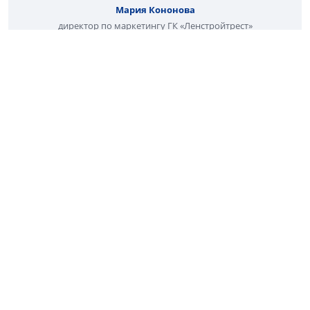
Мария Кононова
директор по маркетингу ГК «Ленстройтрест»
ГК «Ленстройтрест» работает на рынке Санкт-
Петербурга и Ленинградской области с 1996 года. За
30 лет компания построила жилье более чем для 30
тысяч семей.
Основой каждого проекта «Ленстройтреста» является
человекоцентричный подход: еще до начала
проектирования домов, дворов и прогулочных
маршрутов команда анализирует, как люди будут
пользоваться этими пространствами каждый день и
спустя годы.
Сегодня компания реализует три проекта: квартал