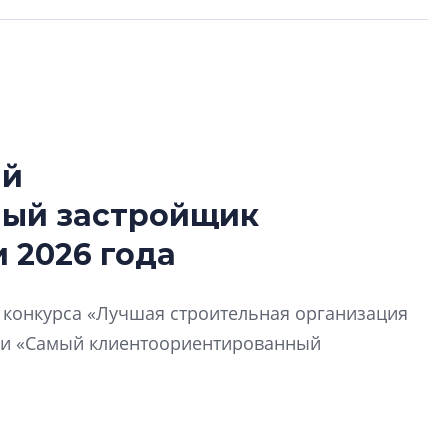
ый
Разрыв цен межд
ный застройщик
вторичкой: что э
рынка?
 2026 года
Разрыв цен между
вторичкой: что это
й конкурса «Лучшая строительная организация
рынка? Своим мне
поделились Ольга
ии «Самый клиентоориентированный
Екатерина Немчен
Жабин, Светлана Д
Константин Сторож