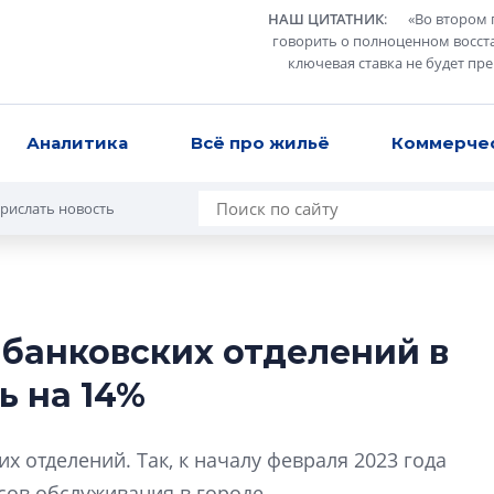
НАШ ЦИТАТНИК
:
«
Во втором 
говорить о полноценном восст
ключевая ставка не будет пр
Аналитика
Всё про жильё
Коммерче
рислать новость
 банковских отделений в
Роман Корнышев
ь на 14%
перемен в ЖК мо
даже электромо
Девелопер «Верти
х отделений. Так, к началу февраля 2023 года
перемен в ЖК мож
сов обслуживания в городе.