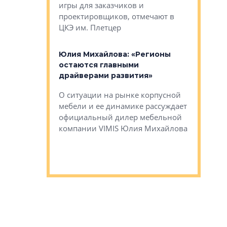
игры для заказчиков и
управлен
проектировщиков, отмечают в
поиска ко
ЦКЭ им. Плетцер
ГК «Глоба
: «Будущее за
к меняется
лей»
Юлия Михайлова: «Регионы
Алексей 
остаются главными
«Вертика
рают те
драйверами развития»
не новый
еще больше
стиничному
О ситуации на рынке корпусной
О том, по
верены в УК
мебели и ее динамике рассуждает
экспертиз
официальный дилер мебельной
преимущес
компании VIMIS Юлия Михайлова
гендирект
Алексей 