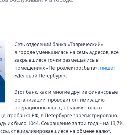
электромобиль
Карина Шальнова
«гибридом» — ка
рынок апарт-оте
Конкуренцию выиг
Сеть отделений банка «Таврический»
апарты, которые 
в городе уменьшилась на семь адресов, все
приблизятся к го
закрывшиеся точки размещались в
уровню сервиса, у
помещениях «Петроэлектросбыта»,
пишет
КЕЙПОРТ
«Деловой Петербург».
Этот банк, как и многие другие финансовые
организации, проводит оптимизацию
операционных касс, оставляя только
Центробанка РФ, в Петербурге зарегистрировано
ду их было 1044. Сокращение за три года – на 13,7%.
сы, специализировавшиеся на обмене валют.