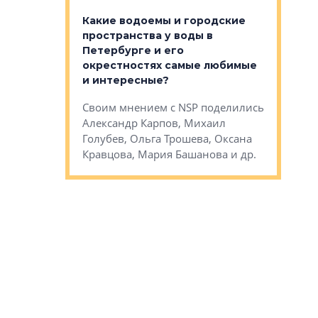
апартам
востребованы
Какие водоемы и городские
Конститу
 компетенции
пространства у воды в
временно
мента и
Петербурге и его
Своим мн
окрестностях самые любимые
Раиль Му
NSP поделились
и интересные?
Кудинов, 
на, Анжелика
Своим мнением с NSP поделились
Карина Ш
ндр
Александр Карпов, Михаил
Дементьев
сандр Кравцов,
Голубев, Ольга Трошева, Оксана
др.
Кравцова, Мария Башанова и др.