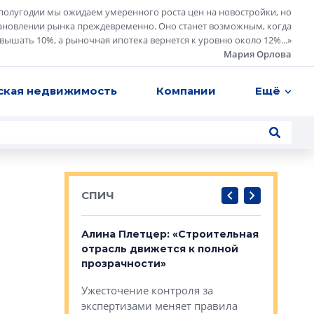
полугодии мы ожидаем умеренного роста цен на новостройки, но
ановлении рынка преждевременно. Оно станет возможным, когда
евышать 10%, а рыночная ипотека вернется к уровню около 12%...
»
Мария Орлова
ская недвижимость
Компании
Ещё
СПИЧ
: «Поводом
Алина Плетцер: «Строительная
Елена Фе
жет быть
отрасль движется к полной
блок МФК
биль»
прозрачности»
экосисте
каль»: поводом
Ужесточение контроля за
Проектир
ет быть даже
экспертизами меняет правила
непрерыв