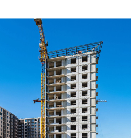
Какие наиболее 
специальности и
в сфере девелоп
строительства?
Своим мнением с 
Валентина Калини
Альшаева, Алекса
Свинолобов, Алек
Кирилл Кудинов и 