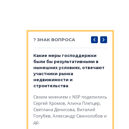
? ЗНАК ВОПРОСА
у первичкой и
Какие меры господдержки
Место об
то значит для
были бы результативными в
локации 
нынешних условиях, отвечают
пригород
участники рынка
выстрели
 первичкой и
недвижимости и
Своим мн
 значит для
строительства
Яна Вирче
нием об этом
Своим мнением с NSP поделились
Денис Зас
 Трошева,
Сергей Хромов, Алина Плетцер,
Свинолобо
ко, Максим
Светлана Денисова, Виталий
и др.
енисова,
Голубев, Александр Свинолобов и
ев и другие
др.
Важно ли