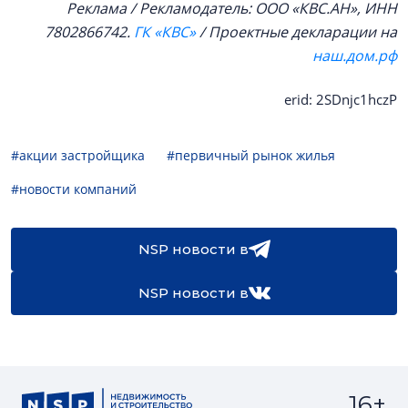
Реклама / Рекламодатель: ООО «КВС.АН», ИНН
7802866742.
ГК «КВС»
/ Проектные декларации на
наш.дом.рф
erid: 2SDnjc1hczP
#акции застройщика
#первичный рынок жилья
#новости компаний
NSP новости в
NSP новости в
16+