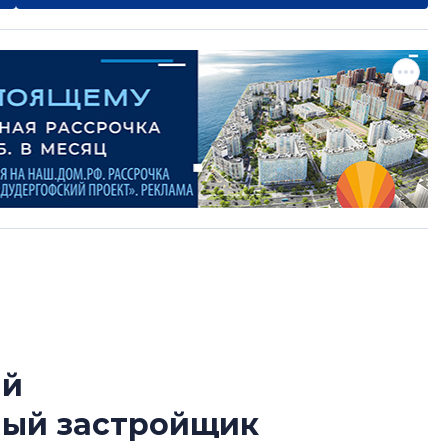
ый
Усадьба Торосов
ный застройщик
от эпохи фальш-