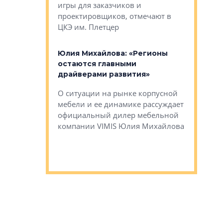
игры для заказчиков и
управлен
проектировщиков, отмечают в
поиска ко
ЦКЭ им. Плетцер
ГК «Глоба
: «Будущее за
к меняется
лей»
Юлия Михайлова: «Регионы
Алексей 
остаются главными
«Вертика
рают те
драйверами развития»
не новый
еще больше
стиничному
О ситуации на рынке корпусной
О том, по
верены в УК
мебели и ее динамике рассуждает
экспертиз
официальный дилер мебельной
преимущес
компании VIMIS Юлия Михайлова
гендирект
Алексей 