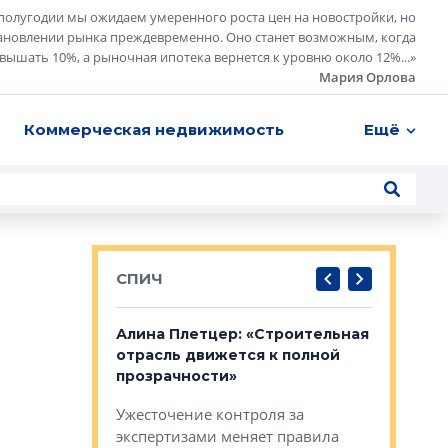
полугодии мы ожидаем умеренного роста цен на новостройки, но
ановлении рынка преждевременно. Оно станет возможным, когда
евышать 10%, а рыночная ипотека вернется к уровню около 12%...
»
Мария Орлова
Коммерческая недвижимость
Ещё
СПИЧ
: «Поводом
Алина Плетцер: «Строительная
Елена Фе
жет быть
отрасль движется к полной
блок МФК
биль»
прозрачности»
экосисте
каль»: поводом
Ужесточение контроля за
Проектир
ет быть даже
экспертизами меняет правила
непрерыв