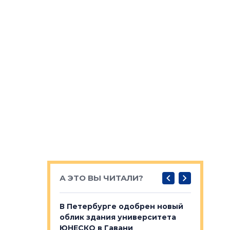
А ЭТО ВЫ ЧИТАЛИ?
о — антидот
В Петербурге одобрен новый
Собствен
панелей
облик здания университета
Императо
ЮНЕСКО в Гавани
как выжа