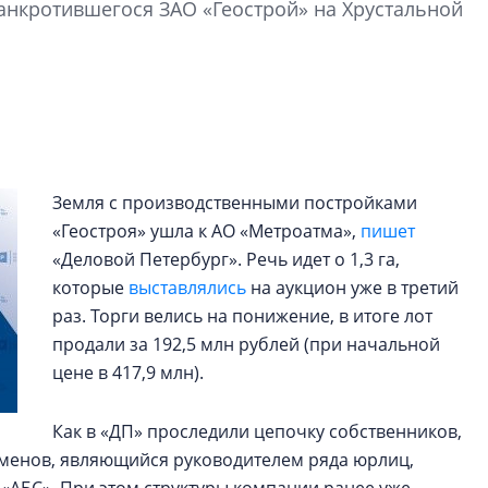
нкротившегося ЗАО «Геострой» на Хрустальной
электромобиль
Карина Шальнова
«гибридом» — ка
рынок апарт-оте
Конкуренцию выиг
апарты, которые 
Земля с производственными постройками
приблизятся к го
уровню сервиса, у
«Геостроя» ушла к АО «Метроатма»,
пишет
КЕЙПОРТ
«Деловой Петербург». Речь идет о 1,3 га,
которые
выставлялись
на аукцион уже в третий
раз. Торги велись на понижение, в итоге лот
продали за 192,5 млн рублей (при начальной
цене в 417,9 млн).
Как в «ДП» проследили цепочку собственников,
еменов, являющийся руководителем ряда юрлиц,