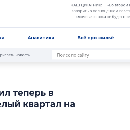
НАШ ЦИТАТНИК
:
«
Во втором 
говорить о полноценном восст
ключевая ставка не будет пр
ка
Аналитика
Всё про жильё
рислать новость
ил теперь в
Роман Корнышев
елый квартал на
перемен в ЖК мо
даже электромо
Девелопер «Верти
перемен в ЖК мож