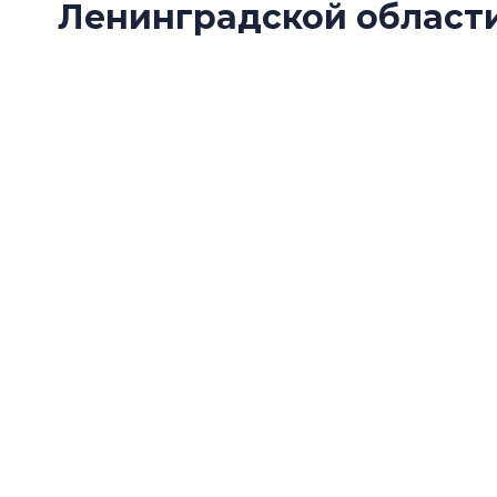
Ленинградской области
Группа Аквилон стала одним из победителе
Ленинградской области — 2026» в номинац
застройщик».