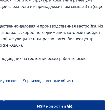
«АБС». При этом структуры компании ранее уже
бщей сложности им принадлежит там свыше 3 га (еще
ственно-деловая и производственная застройка. Из
агистраль скоростного движения, который пройдет
 той же улицы, кстати, расположен бизнес-центр
о же «АБС»).
 подрядчик на геотехнических работах, было
 участки
#производственные объекты
NSP новости в