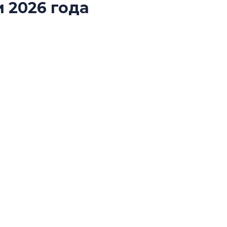
 2026 года
Усадьба Торосово 
эпохи фальш-пане
й конкурса «Лучшая строительная организация
Центробанк: ква
ии «Самый клиентоориентированный
2020-2026 годов
9% дешевле стр
Центробанк: квар
2020-2026 годов п
дешевле строящих