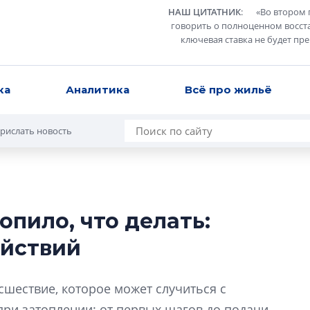
НАШ ЦИТАТНИК
:
«
Во втором 
говорить о полноценном восст
ключевая ставка не будет пр
ка
Аналитика
Всё про жильё
рислать новость
опило, что делать:
Разрыв цен межд
ействий
вторичкой: что э
рынка?
Разрыв цен между
шествие, которое может случиться с
вторичкой: что это
при затоплении: от первых шагов до подачи