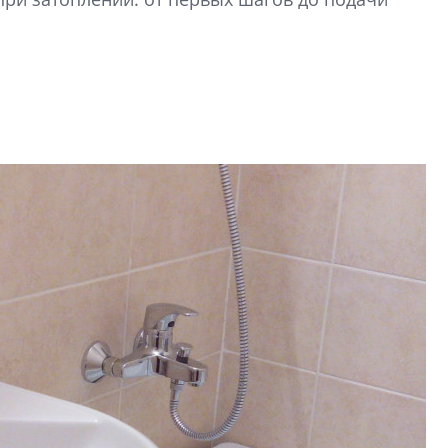
рынка? Своим мне
поделились Ольга
Екатерина Немчен
Жабин, Светлана Д
Константин Сторож
Какие наиболее 
специальности и
в сфере девелоп
строительства?
Своим мнением с 
Валентина Калини
Альшаева, Алекса
Свинолобов, Алек
Кирилл Кудинов и 