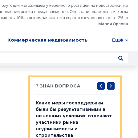
полугодии мы ожидаем умеренного роста цен на новостройки, но
ановлении рынка преждевременно. Оно станет возможным, когда
евышать 10%, а рыночная ипотека вернется к уровню около 12%...
»
Мария Орлова
Коммерческая недвижимость
Ещё
? ЗНАК ВОПРОСА
у первичкой и
Какие меры господдержки
Место об
то значит для
были бы результативными в
локации 
нынешних условиях, отвечают
пригород
участники рынка
выстрели
 первичкой и
недвижимости и
Своим мн
 значит для
строительства