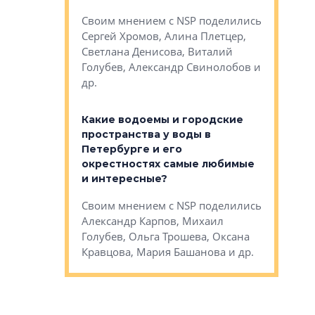
Яна Вирче
нием об этом
Своим мнением с NSP поделились
Денис Зас
 Трошева,
Сергей Хромов, Алина Плетцер,
Свинолобо
ко, Максим
Светлана Денисова, Виталий
и др.
енисова,
Голубев, Александр Свинолобов и
ев и другие
др.
Важно ли
апартам
востребованы
Какие водоемы и городские
Конститу
 компетенции
пространства у воды в
временно
мента и
Петербурге и его
Своим мн
окрестностях самые любимые
Раиль Му
NSP поделились
и интересные?
Кудинов, 
на, Анжелика
Своим мнением с NSP поделились
Карина Ш
ндр
Александр Карпов, Михаил
Дементьев
сандр Кравцов,
Голубев, Ольга Трошева, Оксана
др.
Кравцова, Мария Башанова и др.