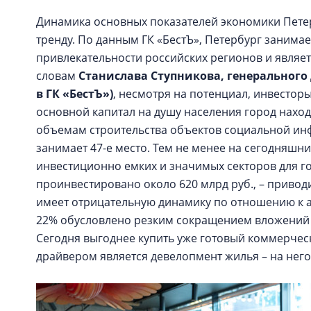
Динамика основных показателей экономики Пете
тренду. По данным ГК «БестЪ», Петербург занимае
привлекательности российских регионов и являет
словам
Станислава Ступникова, генерального
в ГК «БестЪ»)
, несмотря на потенциал, инвесторы
основной капитал на душу населения город находи
объемам строительства объектов социальной инф
занимает 47-е место. Тем не менее на сегодняшн
инвестиционно емких и значимых секторов для го
проинвестировано около 620 млрд руб., – приводи
имеет отрицательную динамику по отношению к 
22% обусловлено резким сокращением вложений
Сегодня выгоднее купить уже готовый коммерчес
драйвером является девелопмент жилья – на него