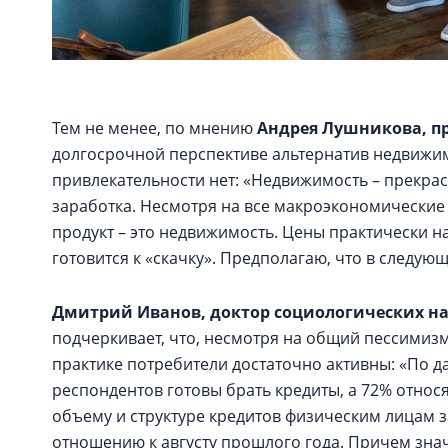
Тем не менее, по мнению
Андрея Лушникова
,
п
долгосрочной перспективе альтернатив недвижим
привлекательности нет: «Недвижимость – прекрас
заработка. Несмотря на все макроэкономически
продукт – это недвижимость. Цены практически н
готовится к «скачку». Предполагаю, что в следу
Дмитрий Иванов, доктор социологических на
подчеркивает, что, несмотря на общий пессимиз
практике потребители достаточно активны: «По д
респондентов готовы брать кредиты, а 72% относя
объему и структуре кредитов физическим лицам за
отношению к августу прошлого года. Причем зна