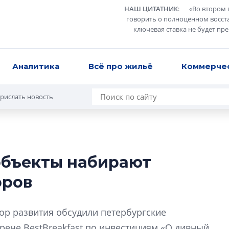
НАШ ЦИТАТНИК
:
«
Во втором 
говорить о полноценном восст
ключевая ставка не будет пр
Аналитика
Всё про жильё
Коммерче
рислать новость
объекты набирают
В Санкт-Петербу
оров
лучших поющих 
Гала-концертом з
р развития обсудили петербургские
девятый сезон тво
конкурса строител
рече BestBreakfast по инвестициям «О дивный