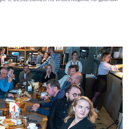
строить и жить по
В Красногвардей
Петербурга появ
один центр сов
образования
В Красногвардейс
Петербурга появи
центр совмещенно