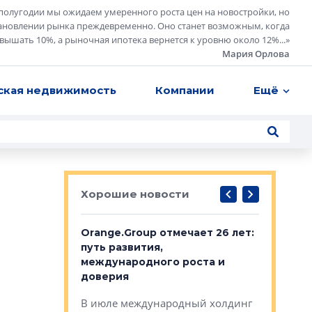
полугодии мы ожидаем умеренного роста цен на новостройки, но
ановлении рынка преждевременно. Оно станет возможным, когда
евышать 10%, а рыночная ипотека вернется к уровню около 12%...
»
Мария Орлова
ская недвижимость
Компании
Ещё
Хорошие новости
рге выбрали
Orange.Group отмечает 26 лет:
В Петерб
строителей
путь развития,
комплекс
международного роста и
тестовая
авершился
доверия
перерабо
рческого
В июле международный холдинг
В Петербу
ей «Нам песня