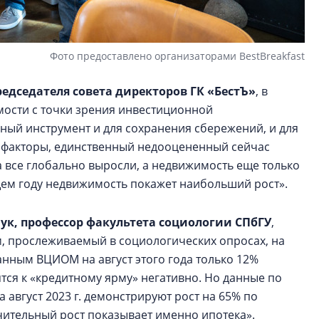
Фото предоставлено организаторами BestBreakfast
редседателя совета директоров ГК «БестЪ»
, в
ости с точки зрения инвестиционной
ный инструмент и для сохранения сбережений, и для
е факторы, единственный недооцененный сейчас
а все глобально выросли, а недвижимость еще только
ющем году недвижимость покажет наибольший рост».
ук, профессор факультета социологии СПбГУ
,
м, прослеживаемый в социологических опросах, на
анным ВЦИОМ на август этого года только 12%
тся к «кредитному ярму» негативно. Но данные по
 август 2023 г. демонстрируют рост на 65% по
чительный рост показывает именно ипотека».