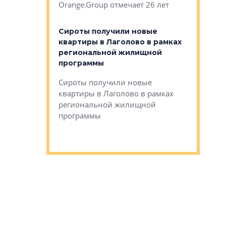
Orange.Group отмечает 26 лет
комплексе
могает»
тестовая 
органики
Сироты получили новые
ском районе
квартиры в Лаголово в рамках
ился еще
региональной жилищной
мещенного
Историч
программы
дом Рома
Ушково м
Сироты получили новые
ком районе
квартиры в Лаголово в рамках
Историче
лся еще один
региональной жилищной
Романова 
го образования
программы
взять под