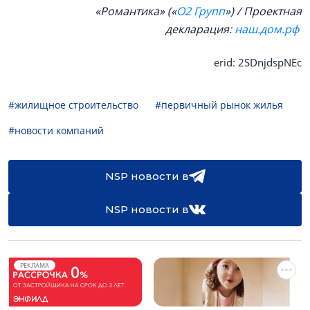
«Романтика» («
O2 Групп
») / Проектная
декларация:
наш.дом.рф
erid: 2SDnjdspNEc
#жилищное строительство
#первичный рынок жилья
#новости компаний
NSP новости в
NSP новости в
РЕКЛАМА