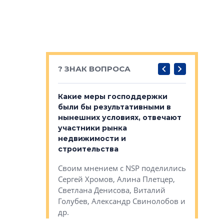
? ЗНАК ВОПРОСА
у первичкой и
Какие меры господдержки
Место об
то значит для
были бы результативными в
локации 
нынешних условиях, отвечают
пригород
участники рынка
выстрели
 первичкой и
недвижимости и
Своим мн
 значит для
строительства
Яна Вирче
нием об этом
Своим мнением с NSP поделились
Денис Зас
 Трошева,
Сергей Хромов, Алина Плетцер,
Свинолобо
ко, Максим
Светлана Денисова, Виталий
и др.
енисова,
Голубев, Александр Свинолобов и
ев и другие
др.
Важно ли