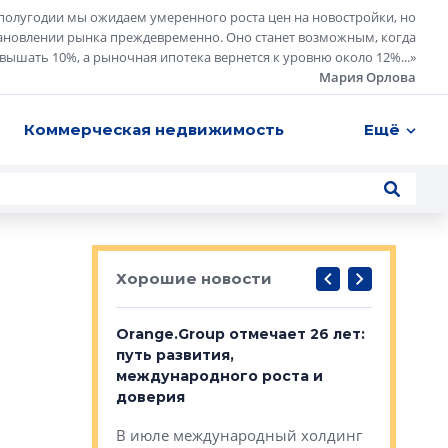
полугодии мы ожидаем умеренного роста цен на новостройки, но
ановлении рынка преждевременно. Оно станет возможным, когда
евышать 10%, а рыночная ипотека вернется к уровню около 12%...
»
Мария Орлова
Коммерческая недвижимость
Ещё
Хорошие новости
рге выбрали
Orange.Group отмечает 26 лет:
В Петерб
строителей
путь развития,
комплекс
международного роста и
тестовая
авершился
доверия
перерабо
рческого
В июле международный холдинг
В Петербу
ей «Нам песня