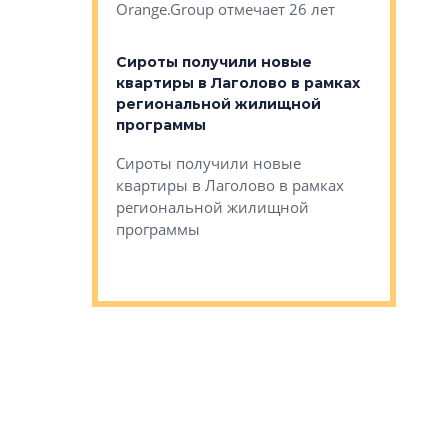
Orange.Group отмечает 26 лет
комплексе
могает»
тестовая 
органики
Сироты получили новые
ском районе
квартиры в Лаголово в рамках
ился еще
региональной жилищной
мещенного
Историч
программы
дом Рома
Ушково м
Сироты получили новые
ком районе
квартиры в Лаголово в рамках
Историче
лся еще один
региональной жилищной
Романова 
го образования
программы
взять под