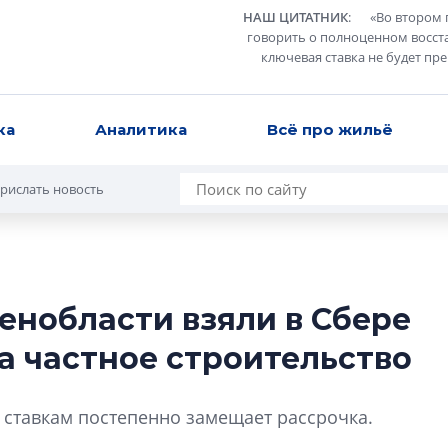
НАШ ЦИТАТНИК
:
«
Во втором 
говорить о полноценном восст
ключевая ставка не будет пр
ка
Аналитика
Всё про жильё
рислать новость
енобласти взяли в Сбере
В Санкт-Петербу
а частное строительство
лучших поющих 
Гала-концертом з
ставкам постепенно замещает рассрочка.
девятый сезон тво
конкурса строител