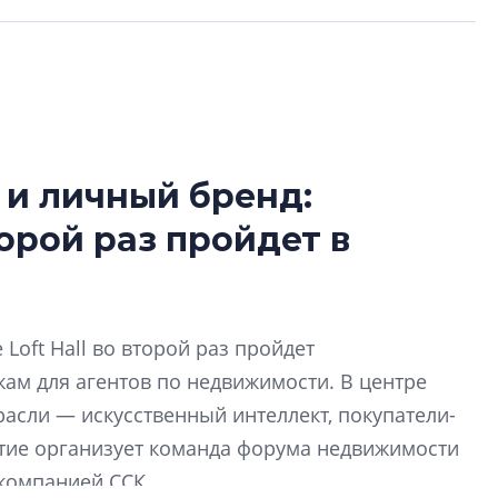
 и личный бренд:
Разрыв цен межд
орой раз пройдет в
вторичкой: что э
рынка?
Разрыв цен между
вторичкой: что это
Loft Hall во второй раз пройдет
рынка? Своим мне
поделились Ольга
м для агентов по недвижимости. В центре
Екатерина Немчен
асли — искусственный интеллект, покупатели-
Жабин, Светлана Д
тие организует команда форума недвижимости
Константин Сторож
 компанией ССК.