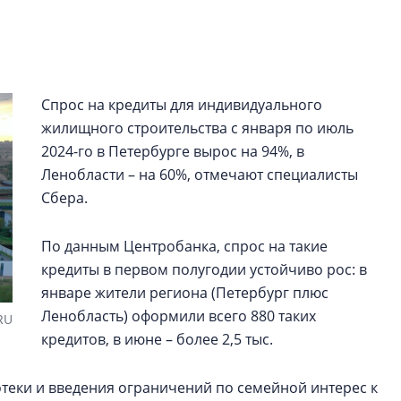
строить и жить по
В Красногвардей
Петербурга появ
один центр сов
Спрос на кредиты для индивидуального
образования
жилищного строительства с января по июль
В Красногвардейс
2024-го в Петербурге вырос на 94%, в
Петербурга появи
Ленобласти – на 60%, отмечают специалисты
центр совмещенно
Сбера.
По данным Центробанка, спрос на такие
кредиты в первом полугодии устойчиво рос: в
январе жители региона (Петербург плюс
Ленобласть) оформили всего 880 таких
RU
кредитов, в июне – более 2,5 тыс.
отеки и введения ограничений по семейной интерес к