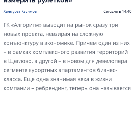
измерить рулеткой»
Халмурат Касимов
Сегодня в 14:40
ГК «Алгоритм» выводит на рынок сразу три
новых проекта, невзирая на сложную
конъюнктуру в экономике. Причем один из них
– в рамках комплексного развития территорий
в Щеглово, а другой – в новом для девелопера
сегменте курортных апартаментов бизнес-
класса. Еще одна значимая веха в жизни
компании – ребрендинг, теперь она называется
«Алгоритм жизни». Что изменилось в ДНК
компании и как это отразится на философии
продукта? Какие преимущества сулит КРТ? Как
изменились покупательские предпочтения? На
эти и другие вопросы отвечает генеральный