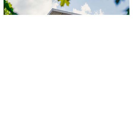
Фото: ГК «КВС»
Теперь обладатели
«Серебряной» или «Золотой
карты»
могут поделиться двумя электронными
картами с близкими или знакомыми.
Так, их получатели смогут оформить покупку