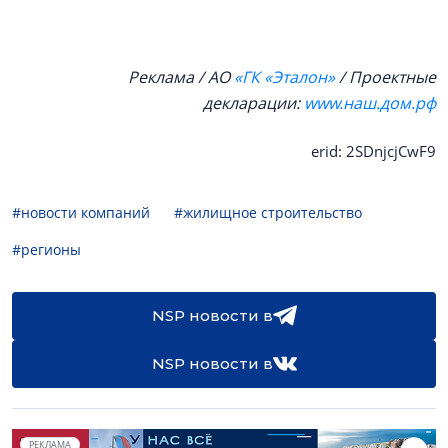
Реклама / АО
«ГК «Эталон»
/ Проектные
декларации:
www.наш.дом.рф
erid: 2SDnjcjCwF9
#новости компаний
#жилищное строительство
#регионы
NSP новости в
NSP новости в
РЕКЛАМА