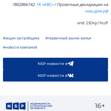
7802866742.
ГК «КВС»
/ Проектные декларации на
наш.дом.рф
erid: 2SDnjc1hczP
#акции застройщика
#первичный рынок жилья
#новости компаний
NSP новости в
NSP новости в
16+