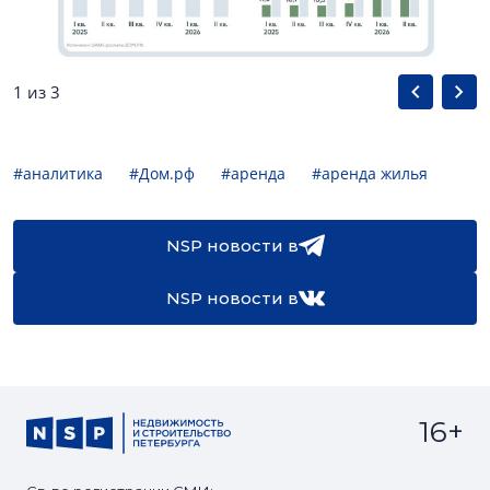
1 из 3
#аналитика
#Дом.рф
#аренда
#аренда жилья
NSP новости в
NSP новости в
16+