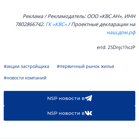
Реклама / Рекламодатель: ООО «КВС.АН», ИНН
7802866742.
ГК «КВС»
/ Проектные декларации на
наш.дом.рф
erid: 2SDnjc1hczP
#акции застройщика
#первичный рынок жилья
#новости компаний
NSP новости в
NSP новости в