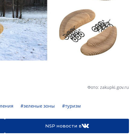
Фото: zakupki.gov.ru
ления
#зеленые зоны
#туризм
NSP новости в