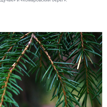
строить и жить по
В Красногвардей
Петербурга появ
один центр сов
образования
В Красногвардейс
Петербурга появи
центр совмещенно