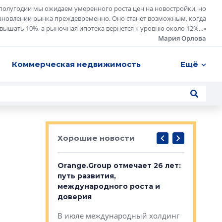
полугодии мы ожидаем умеренного роста цен на новостройки, но
ановлении рынка преждевременно. Оно станет возможным, когда
евышать 10%, а рыночная ипотека вернется к уровню около 12%...
»
Мария Орлова
Коммерческая недвижимость
Ещё
Хорошие новости
рге выбрали
Orange.Group отмечает 26 лет:
В Петерб
строителей
путь развития,
комплекс
международного роста и
тестовая
авершился
доверия
перерабо
рческого
В июле международный холдинг
В Петербу
ей «Нам песня