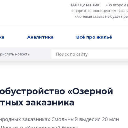
НАШ ЦИТАТНИК
:
«
Во втором 
говорить о полноценном восст
ключевая ставка не будет пр
ка
Аналитика
Всё про жильё
рислать новость
 обустройство «Озерной
В Санкт-Петербу
ртных заказника
лучших поющих 
Гала-концертом з
риродных заказниках Смольный выделил 20 млн
девятый сезон тво
конкурса строител
 Щучье» и «Комаровский берег».