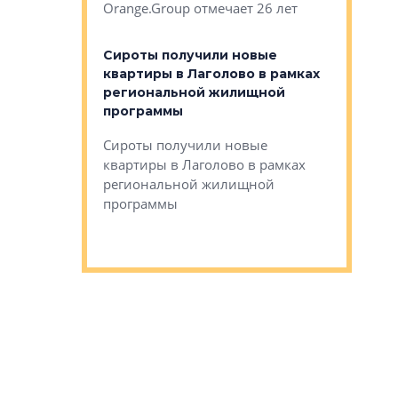
Orange.Group отмечает 26 лет
комплексе
могает»
тестовая 
органики
Сироты получили новые
ском районе
квартиры в Лаголово в рамках
ился еще
региональной жилищной
мещенного
Историч
программы
дом Рома
Ушково м
Сироты получили новые
ком районе
квартиры в Лаголово в рамках
Историче
лся еще один
региональной жилищной
Романова 
го образования
программы
взять под