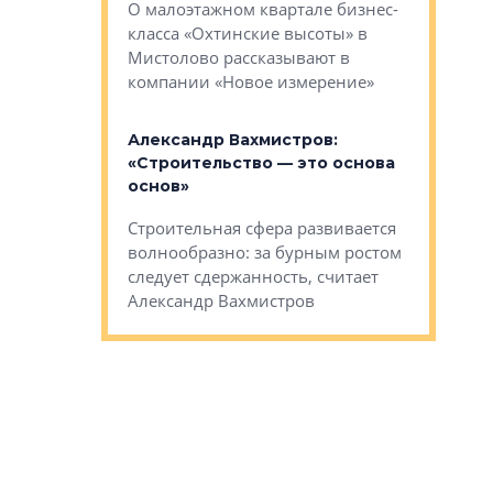
О малоэтажном квартале бизнес-
вает
рассказыв
класса «Охтинские высоты» в
I Александр
региона Е
Мистолово рассказывают в
компании «Новое измерение»
Александ
«Выжива
 «Мы не
Александр Вахмистров:
правильн
афию, а
«Строительство — это основа
м проекты»
Сегмент с
основ»
пер
переживае
Строительная сфера развивается
проекты,
в этих ус
волнообразно: за бурным ростом
еральным
управляющ
следует сдержанность, считает
l Арсением
Well
Александр Вахмистров