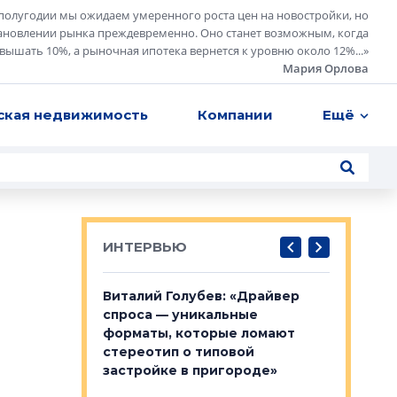
полугодии мы ожидаем умеренного роста цен на новостройки, но
ановлении рынка преждевременно. Оно станет возможным, когда
евышать 10%, а рыночная ипотека вернется к уровню около 12%...
»
Мария Орлова
ская недвижимость
Компании
Ещё
ИНТЕРВЬЮ
лобов: «Мы
Виталий Голубев: «Драйвер
Евгений 
 Bonava, но мы
спроса — уникальные
это не пр
я»
форматы, которые ломают
понятные
стереотип о типовой
ого пояса»,
Каким бу
застройке в пригороде»
рпоративной
Леноблас