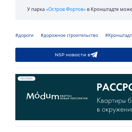
У парка
«Остров Фортов»
в Кронштадте может
#дороги
#дорожное строительство
#Кронштадт
NSP новости в
РЕКЛАМА