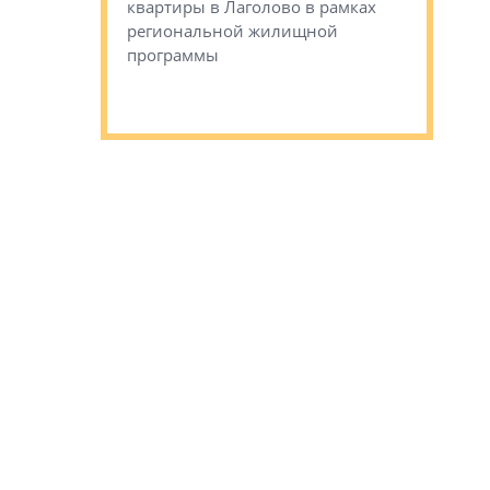
квартиры в Лаголово в рамках
Историче
лся еще один
региональной жилищной
Романова 
го образования
программы
взять под