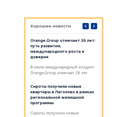
Хорошие новости
рге выбрали
Orange.Group отмечает 26 лет:
В Петерб
строителей
путь развития,
комплекс
международного роста и
тестовая
авершился
доверия
перерабо
рческого
В июле международный холдинг
В Петербу
ей «Нам песня
Orange.Group отмечает 26 лет
комплексе
могает»
тестовая 
органики
Сироты получили новые
ском районе
квартиры в Лаголово в рамках
ился еще
региональной жилищной
мещенного
Историч
программы
дом Рома
Ушково м
Сироты получили новые
ком районе