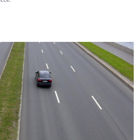
культуре рассказы
гендиректор STAVN
Свинолобов
Арсений Лаптев:
расширяем геогр
диверсифицируе
О том, как девело
диверсифицирует 
поговорили с ген
директором Arsena
Лаптевым