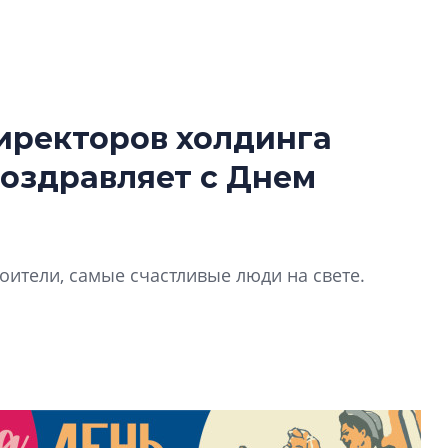
иректоров холдинга
В Санкт-Петербу
оздравляет с Днем
лучших поющих 
Гала-концертом з
девятый сезон тво
конкурса строител
оители, самые счастливые люди на свете.
строить и жить по
В Красногвардей
Петербурга появ
один центр сов
образования
В Красногвардейс