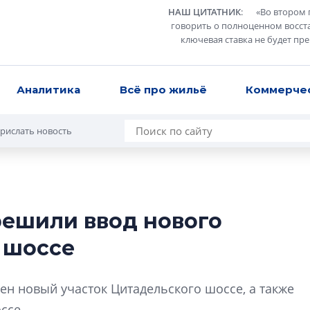
НАШ ЦИТАТНИК
:
«
Во втором 
говорить о полноценном восст
ключевая ставка не будет пр
Аналитика
Всё про жильё
Коммерче
рислать новость
решили ввод нового
Александр Свино
 шоссе
используем опыт
– другая компани
О потенциале «сер
ен новый участок Цитадельского шоссе, а также
технологиях и ко
ссе.