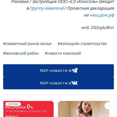
Реклама / Застройщик ООО «СЗ «Консоль» (входит
в
Группу Аквилон
) / Проектная декларация
на
наш.дом.рф
erid: 2SDnjdcdfnn
#первичный рынок жилья
#жилищное строительство
#московский район
#новости компаний
NSP новости в
NSP новости в
РЕКЛАМА