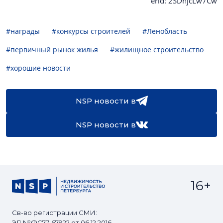
erid: 2SDnjcLw7Cw
#награды
#конкурсы строителей
#Ленобласть
#первичный рынок жилья
#жилищное строительство
#хорошие новости
NSP новости в
NSP новости в
16+
Св-во регистрации СМИ:
ЭЛ №ФС77-67922 от 06.12.2016