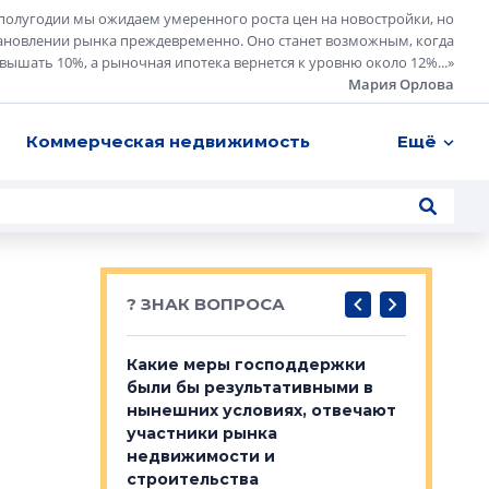
полугодии мы ожидаем умеренного роста цен на новостройки, но
ановлении рынка преждевременно. Оно станет возможным, когда
евышать 10%, а рыночная ипотека вернется к уровню около 12%...
»
Мария Орлова
Коммерческая недвижимость
Ещё
? ЗНАК ВОПРОСА
у первичкой и
Какие меры господдержки
Место об
то значит для
были бы результативными в
локации 
нынешних условиях, отвечают
пригород
участники рынка
выстрели
 первичкой и
недвижимости и
Своим мн
 значит для
строительства