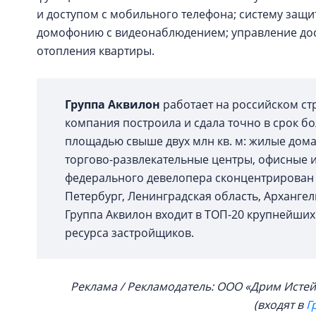
и доступом с мобильного телефона; сиcтему защи
домофонию с видеонаблюдением; управление дос
отопления квартиры.
Группа Аквило
н
работает на российском стр
компания построила и сдала точно в срок б
площадью свыше двух млн кв. м: жилые дом
торгово-развлекательные центры, офисные 
федерального девелопера сконцентрирован в
Петербург, Ленинградская область, Арханге
Группа Аквилон входит в ТОП-20 крупнейши
ресурса застройщиков.
Реклама / Рекламодатель: ООО «Дрим Истей
(входят в
Г