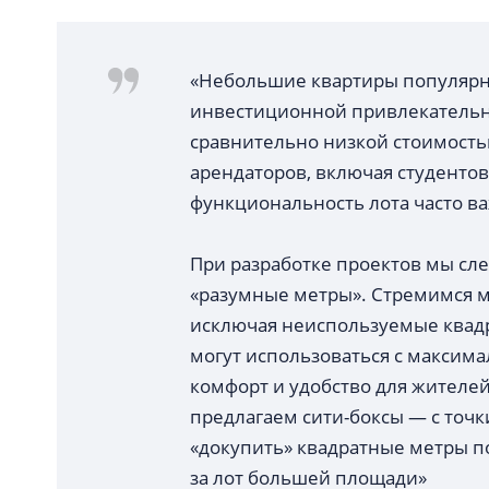
«Небольшие квартиры популярны
инвестиционной привлекательно
сравнительно низкой стоимость
арендаторов, включая студентов
функциональность лота часто в
При разработке проектов мы сл
«разумные метры». Стремимся м
исключая неиспользуемые квадр
могут использоваться с максим
комфорт и удобство для жителей
предлагаем сити-боксы — с точ
«докупить» квадратные метры п
за лот большей площади»