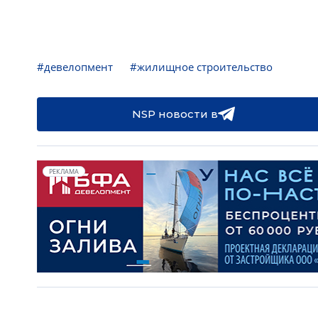
#девелопмент
#жилищное строительство
NSP новости в
РЕКЛАМА