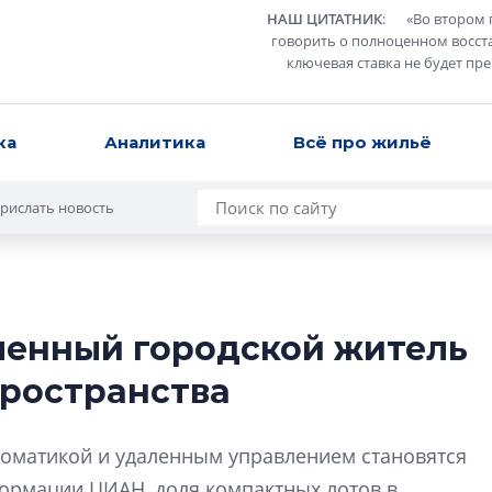
НАШ ЦИТАТНИК
:
«
Во втором 
говорить о полноценном восст
ключевая ставка не будет пр
ка
Аналитика
Всё про жильё
рислать новость
менный городской житель
Разрыв цен межд
пространства
вторичкой: что э
рынка?
оматикой и удаленным управлением становятся
Разрыв цен между
вторичкой: что это
ормации ЦИАН, доля компактных лотов в