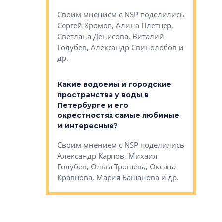
Яна Вирче
нием об этом
Своим мнением с NSP поделились
Денис Зас
 Трошева,
Сергей Хромов, Алина Плетцер,
Свинолобо
ко, Максим
Светлана Денисова, Виталий
и др.
енисова,
Голубев, Александр Свинолобов и
ев и другие
др.
Важно ли
апартам
востребованы
Какие водоемы и городские
Конститу
 компетенции
пространства у воды в
временно
мента и
Петербурге и его
Своим мн
окрестностях самые любимые
Раиль Му
NSP поделились
и интересные?
Кудинов, 
на, Анжелика
Своим мнением с NSP поделились
Карина Ш
ндр
Александр Карпов, Михаил
Дементьев
сандр Кравцов,
Голубев, Ольга Трошева, Оксана
др.
Кравцова, Мария Башанова и др.