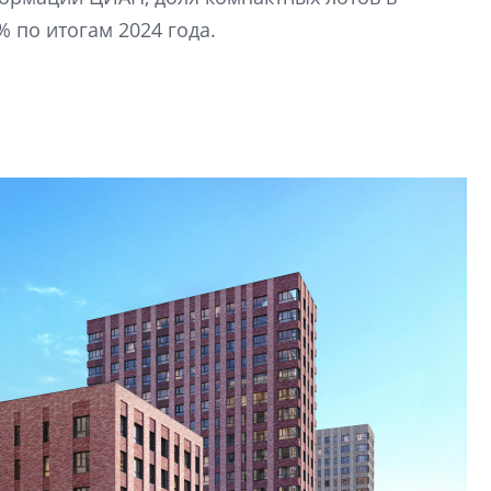
рынка? Своим мне
 по итогам 2024 года.
поделились Ольга
Екатерина Немчен
Жабин, Светлана Д
Константин Сторож
Какие наиболее 
специальности и
в сфере девелоп
строительства?
Своим мнением с 
Валентина Калини
Альшаева, Алекса
Свинолобов, Алек
Кирилл Кудинов и 