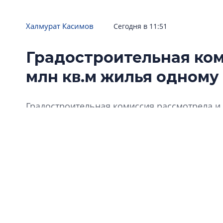
Халмурат Касимов
Сегодня в 11:51
Градостроительная ком
млн кв.м жилья одному
Градостроительная комиссия рассмотрела и 
которых получили одобрение. Причем окол
проекты одной компании – «Группы ЛСР».