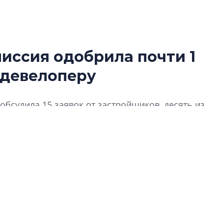
иссия одобрила почти 1
Татьяна Бровкина
 девелоперу
монотонной спал
деконструктиви
стать спасением
обсудила 15 заявок от застройщиков, десять из
О границах новато
о 90% согласованных обращений приходится на
Петербурга, буду
районов и инжен
рассказали в ГК «
Сергей Софроно
дизайн проявляе
визуальной чист
Что важнее для с