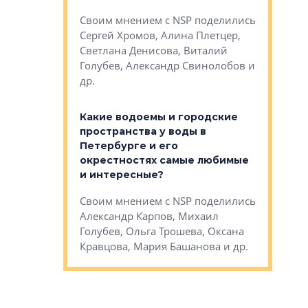
Яна Вирче
нием об этом
Своим мнением с NSP поделились
Денис Зас
 Трошева,
Сергей Хромов, Алина Плетцер,
Свинолобо
ко, Максим
Светлана Денисова, Виталий
и др.
енисова,
Голубев, Александр Свинолобов и
ев и другие
др.
Важно ли
апартам
востребованы
Какие водоемы и городские
Конститу
 компетенции
пространства у воды в
временно
мента и
Петербурге и его
Своим мн
окрестностях самые любимые
Раиль Му
NSP поделились
и интересные?
Кудинов, 
на, Анжелика
Своим мнением с NSP поделились
Карина Ш
ндр
Александр Карпов, Михаил
Дементьев
сандр Кравцов,
Голубев, Ольга Трошева, Оксана
др.
Кравцова, Мария Башанова и др.