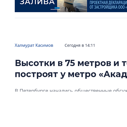
Халмурат Касимов
Сегодня в 14:11
Высотки в 75 метров и
построят у метро «Ака
В Петербурге начались общественные обсу
участка у станции метро «Академическая». З
жилые дома высотой до 75 метров.