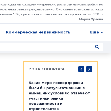
полугодии мы ожидаем умеренного роста цен на новостройки, но
ановлении рынка преждевременно. Оно станет возможным, когда
евышать 10%, а рыночная ипотека вернется к уровню около 12%...
»
Мария Орлова
Коммерческая недвижимость
Ещё
? ЗНАК ВОПРОСА
у первичкой и
Какие меры господдержки
Место об
то значит для
были бы результативными в
локации 
нынешних условиях, отвечают
пригород
участники рынка
выстрели
 первичкой и
недвижимости и
Своим мн
 значит для
строительства