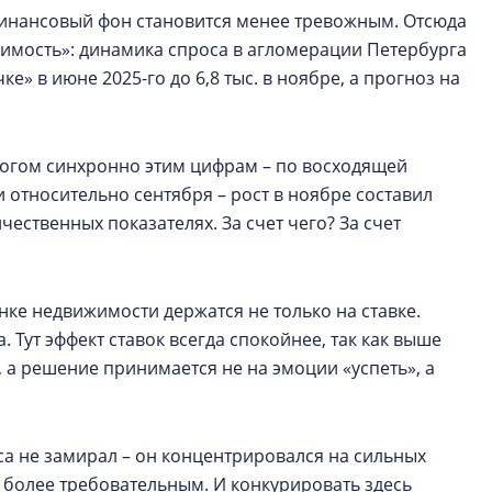
инансовый фон становится менее тревожным. Отсюда
жимость»: динамика спроса в агломерации Петербурга
ке» в июне 2025-го до 6,8 тыс. в ноябре, а прогноз на
многом синхронно этим цифрам – по восходящей
и относительно сентября – рост в ноябре составил
чественных показателях. За счет чего? За счет
ке недвижимости держатся не только на ставке.
 Тут эффект ставок всегда спокойнее, так как выше
 а решение принимается не на эмоции «успеть», а
са не замирал – он концентрировался на сильных
 более требовательным. И конкурировать здесь