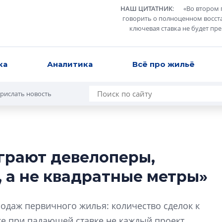
НАШ ЦИТАТНИК
:
«
Во втором 
говорить о полноценном восст
ключевая ставка не будет пр
ка
Аналитика
Всё про жильё
рислать новость
грают девелоперы,
Разрыв цен межд
, а не квадратные метры»
вторичкой: что э
рынка?
родаж первичного жилья: количество сделок к
Разрыв цен между
вторичкой: что это
аже при падающей ставке не каждый проект