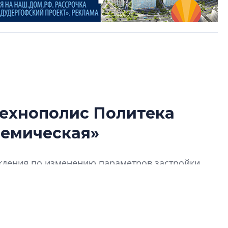
 технополис Политека
Александр Свино
демическая»
используем опыт
– другая компани
О потенциале «сер
ждения по изменению параметров застройки
технологиях и ко
десь предусмотрен кампус Политеха, а также
культуре рассказы
гендиректор STAVN
Свинолобов