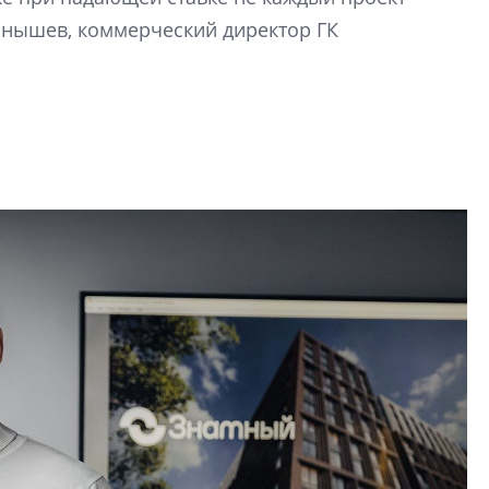
рынка? Своим мне
орнышев, коммерческий директор ГК
поделились Ольга
Екатерина Немчен
Жабин, Светлана Д
Константин Сторож
Какие наиболее 
специальности и
в сфере девелоп
строительства?
Своим мнением с 
Валентина Калини
Альшаева, Алекса
Свинолобов, Алек
Кирилл Кудинов и 