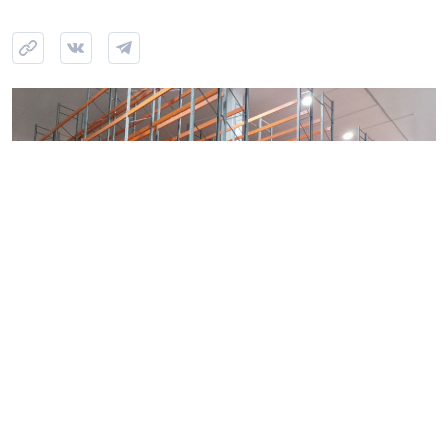
Фото: NSP
Атака БПЛА на склад Wildberries в Шушарах, который