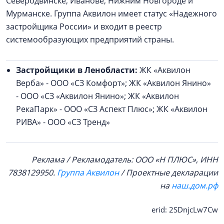
Северодвинске, Иванове, Нижним Новгороде и
Мурманске. Группа Аквилон имеет статус «Надежного
застройщика России» и входит в реестр
системообразующих предприятий страны.
Застройщики в Ленобласти:
ЖК «Аквилон
Верба» - ООО «СЗ Комфорт»; ЖК «Аквилон Янино»
- ООО «СЗ «Аквилон Янино»; ЖК «Аквилон
РекаПарк» - ООО «СЗ Аспект Плюс»; ЖК «Аквилон
РИВА» - ООО «СЗ Тренд»
Реклама / Рекламодатель: ООО «Н ПЛЮС», ИНН
7838129950.
Группа Аквилон
/ Проектные декларации
на
наш.дом.рф
erid: 2SDnjcLw7Cw