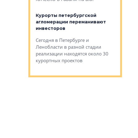
 постройки на
костей»
оящихся
Курорты петербургской
тиры в домах
агломерации переманивают
Каким бы
остройки на 9%
инвесторов
Ропса: в
ся
обещают 
Сегодня в Петербурге и
Руины Дом
Ленобласти в разной стадии
сгоревшем
реализации находятся около 30
наследия 
курортных проектов