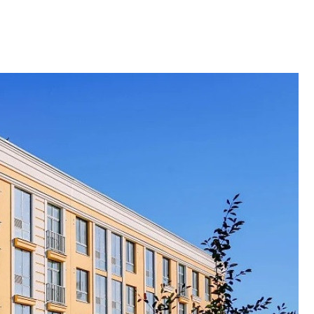
рынка? Своим мне
поделились Ольга
Екатерина Немчен
Жабин, Светлана Д
Константин Сторож
Какие наиболее 
специальности и
в сфере девелоп
строительства?
Своим мнением с 
Валентина Калини
Альшаева, Алекса
Свинолобов, Алек
Кирилл Кудинов и 