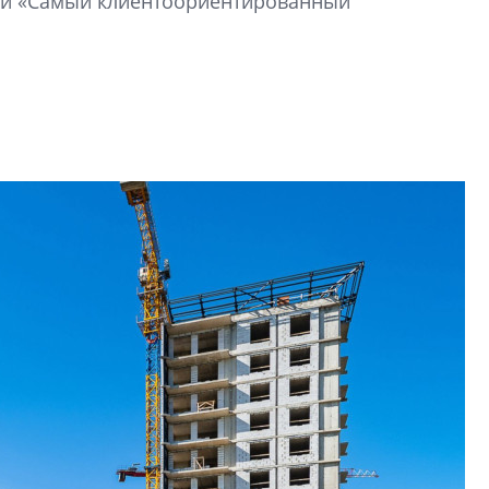
ии «Самый клиентоориентированный
2020-2026 годов
9% дешевле стр
Центробанк: квар
2020-2026 годов п
дешевле строящих