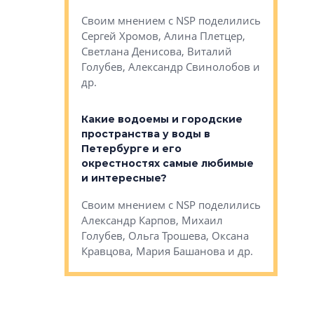
Яна Вирче
нием об этом
Своим мнением с NSP поделились
Денис Зас
 Трошева,
Сергей Хромов, Алина Плетцер,
Свинолобо
ко, Максим
Светлана Денисова, Виталий
и др.
енисова,
Голубев, Александр Свинолобов и
ев и другие
др.
Важно ли
апартам
востребованы
Какие водоемы и городские
Конститу
 компетенции
пространства у воды в
временно
мента и
Петербурге и его
Своим мн
окрестностях самые любимые
Раиль Му
NSP поделились
и интересные?
Кудинов, 
на, Анжелика
Своим мнением с NSP поделились
Карина Ш
ндр
Александр Карпов, Михаил
Дементьев
сандр Кравцов,
Голубев, Ольга Трошева, Оксана
др.
Кравцова, Мария Башанова и др.