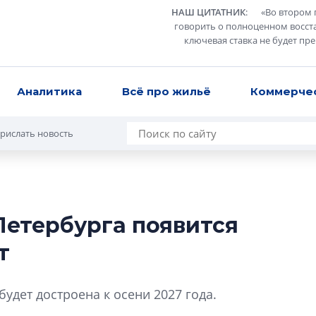
НАШ ЦИТАТНИК
:
«
Во втором 
говорить о полноценном восст
ключевая ставка не будет пр
Аналитика
Всё про жильё
Коммерче
рислать новость
етербурга появится
Разрыв цен межд
т
вторичкой: что э
рынка?
Разрыв цен между
удет достроена к осени 2027 года.
вторичкой: что это