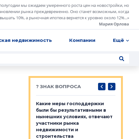
полугодии мы ожидаем умеренного роста цен на новостройки, но
ановлении рынка преждевременно. Оно станет возможным, когда
евышать 10%, а рыночная ипотека вернется к уровню около 12%...
»
Мария Орлова
ская недвижимость
Компании
Ещё
? ЗНАК ВОПРОСА
у первичкой и
Какие меры господдержки
Место об
то значит для
были бы результативными в
локации 
нынешних условиях, отвечают
пригород
участники рынка
выстрели
 первичкой и
недвижимости и
Своим мн
 значит для
строительства