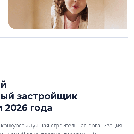
ый
Усадьба Торосов
ный застройщик
от эпохи фальш-
 2026 года
Усадьба Торосово 
эпохи фальш-пане
й конкурса «Лучшая строительная организация
Центробанк: ква