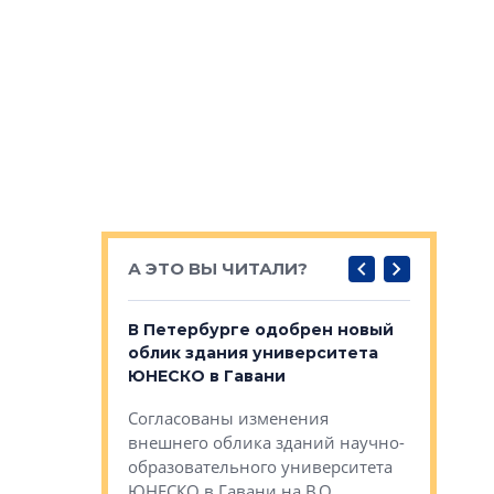
А ЭТО ВЫ ЧИТАЛИ?
о — антидот
В Петербурге одобрен новый
Собствен
панелей
облик здания университета
Императо
ЮНЕСКО в Гавани
как выжа
— антидот от
«старых 
Согласованы изменения
лей
Собственн
внешнего облика зданий научно-
Император
образовательного университета
ртиры в домах
выжать ма
ЮНЕСКО в Гавани на В.О.