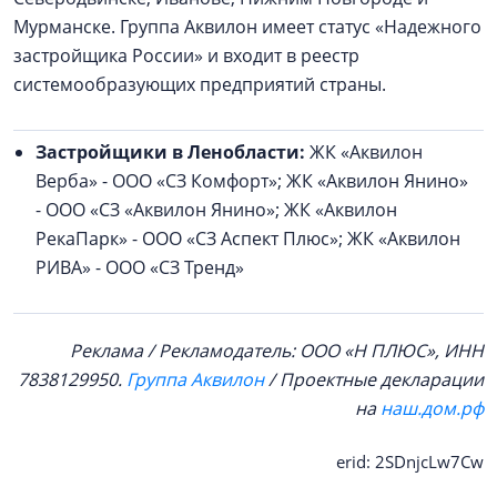
Мурманске. Группа Аквилон имеет статус «Надежного
застройщика России» и входит в реестр
системообразующих предприятий страны.
Застройщики в Ленобласти:
ЖК «Аквилон
Верба» - ООО «СЗ Комфорт»; ЖК «Аквилон Янино»
- ООО «СЗ «Аквилон Янино»; ЖК «Аквилон
РекаПарк» - ООО «СЗ Аспект Плюс»; ЖК «Аквилон
РИВА» - ООО «СЗ Тренд»
Реклама / Рекламодатель: ООО «Н ПЛЮС», ИНН
7838129950.
Группа Аквилон
/ Проектные декларации
на
наш.дом.рф
erid: 2SDnjcLw7Cw