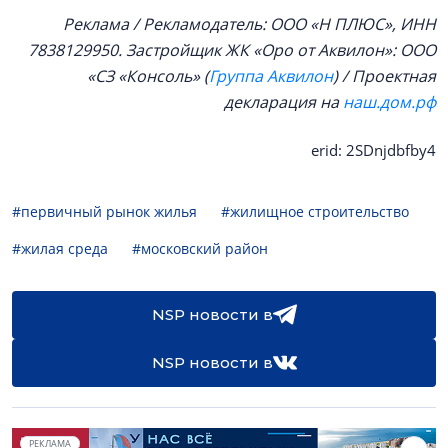
Реклама / Рекламодатель: ООО «Н ПЛЮС», ИНН
7838129950. Застройщик ЖК «Оро от Аквилон»: ООО
«СЗ «Консоль» (
Группа Аквилон
) / Проектная
декларация на
наш.дом.рф
erid: 2SDnjdbfby4
#первичный рынок жилья
#жилищное строительство
#жилая среда
#московский район
NSP новости в
NSP новости в
РЕКЛАМА