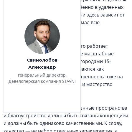
дома, а городские кварталы. Особенно в удаленных
от центра районах: качество жизни здесь зависит от
того, насколько девелопер продумал всю
территорию застройки.
В Ленинградской области для этого работает
механизм КРТ. В Петербурге такие масштабные
Свинолобов
проекты — их иногда называют «городами 15-
Александр
минутной доступности» — развиваются как
генеральный директор,
инициатива застройщика. Ответственность тоже на
Девелоперская компания STAVNI
нем, и тут нужны дальновидность и мастерство
планирования.
Жилье, инфраструктура, общественные пространства
и благоустройство должны быть связаны концепцией
и должны быть одинаково качественными. К слову,
качество — не набор отдельных характеристик, а