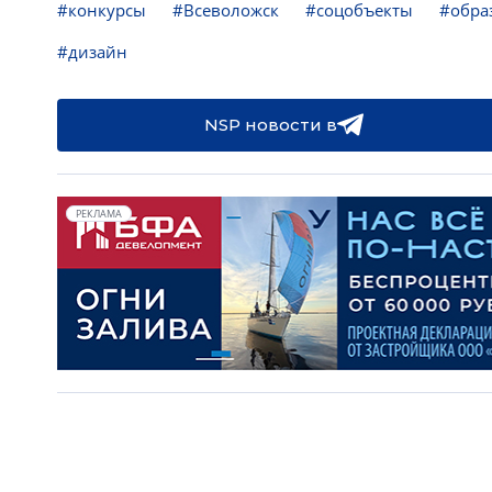
#конкурсы
#Всеволожск
#соцобъекты
#обра
#дизайн
NSP новости в
РЕКЛАМА