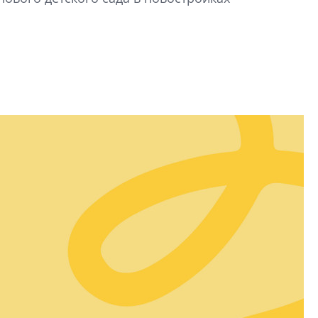
строить и жить по
В Красногвардей
Петербурга появ
один центр сов
образования
В Красногвардейс
Петербурга появи
центр совмещенно