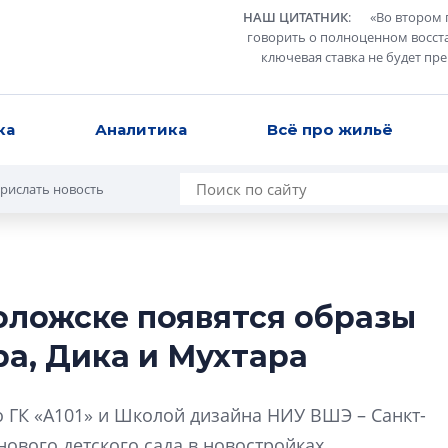
НАШ ЦИТАТНИК
:
«
Во втором 
говорить о полноценном восст
ключевая ставка не будет пр
ка
Аналитика
Всё про жильё
рислать новость
воложске появятся образы
В Санкт-Петербу
ра, Дика и Мухтара
лучших поющих 
Гала-концертом з
о ГК «А101» и Школой дизайна НИУ ВШЭ – Санкт-
девятый сезон тво
конкурса строител
нового детского сада в новостройках