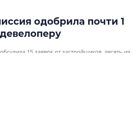
иссия одобрила почти 1
Разрыв цен межд
 девелоперу
вторичкой: что э
рынка?
Разрыв цен между
обсудила 15 заявок от застройщиков, десять из
вторичкой: что это
о 90% согласованных обращений приходится на
рынка? Своим мне
поделились Ольга
Екатерина Немчен
Жабин, Светлана Д
Константин Сторож
Какие наиболее 
специальности и
в сфере девелоп
строительства?