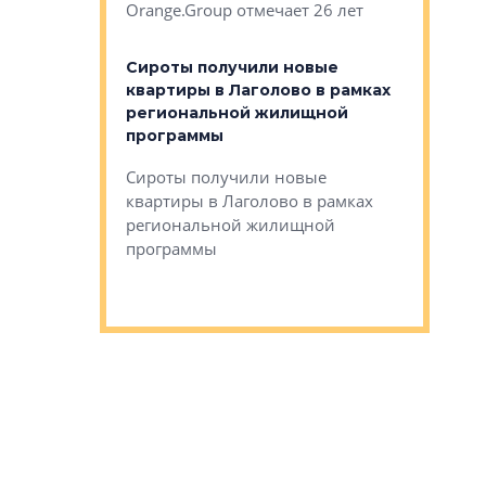
Orange.Group отмечает 26 лет
комплексе
могает»
тестовая 
органики
Сироты получили новые
ском районе
квартиры в Лаголово в рамках
ился еще
региональной жилищной
мещенного
Историч
программы
дом Рома
Ушково м
Сироты получили новые
ком районе
квартиры в Лаголово в рамках
Историче
лся еще один
региональной жилищной
Романова 
го образования
программы
взять под