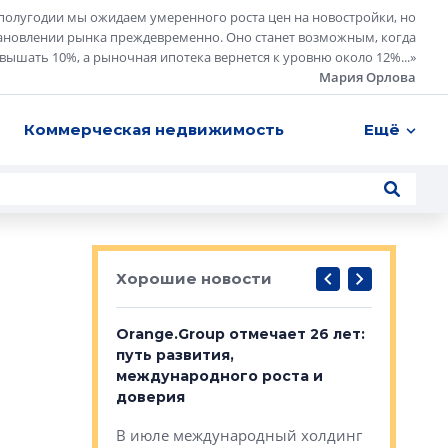
полугодии мы ожидаем умеренного роста цен на новостройки, но
ановлении рынка преждевременно. Оно станет возможным, когда
евышать 10%, а рыночная ипотека вернется к уровню около 12%...
»
Мария Орлова
Коммерческая недвижимость
Ещё
Хорошие новости
рге выбрали
Orange.Group отмечает 26 лет:
В Петерб
строителей
путь развития,
комплекс
международного роста и
тестовая
авершился
доверия
перерабо
рческого
В июле международный холдинг
В Петербу
ей «Нам песня