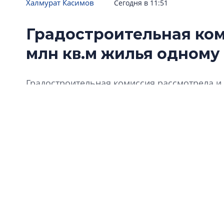
Халмурат Касимов
Сегодня в 11:51
Градостроительная ком
млн кв.м жилья одному
Градостроительная комиссия рассмотрела и 
которых получили одобрение. Причем окол
проекты одной компании – «Группы ЛСР».