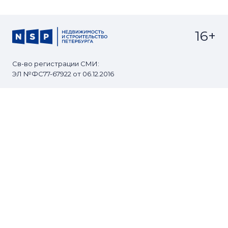
16+
Св-во регистрации СМИ:
ЭЛ №ФС77-67922 от 06.12.2016
Реклама на
Контакты
сайте
О проекте
Мероприятия
© Сетевое издание NSP.RU
Все права защищены. Любое использование
материалов допускается только с согласия редакции.
Разработано