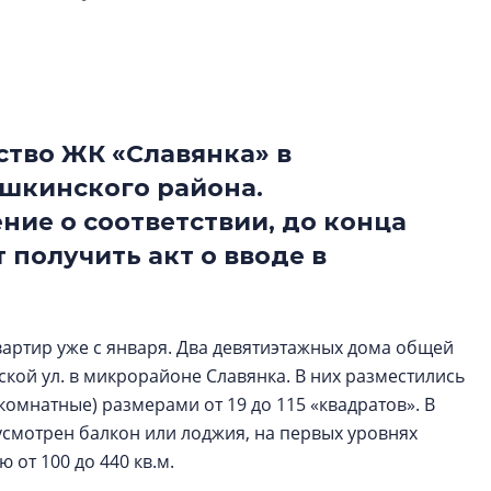
Центробанк: ква
2020-2026 годов
9% дешевле стр
Центробанк: квар
2020-2026 годов п
ство ЖК «Славянка» в
дешевле строящих
шкинского района.
ние о соответствии, до конца
получить акт о вводе в
вартир уже с января. Два девятиэтажных дома общей
ской ул. в микрорайоне Славянка. В них разместились
ёхкомнатные) размерами от 19 до 115 «квадратов». В
дусмотрен балкон или лоджия, на первых уровнях
т 100 до 440 кв.м.