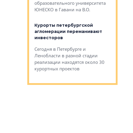
Император
образовательного университета
ртиры в домах
выжать ма
ЮНЕСКО в Гавани на В.О.
 постройки на
костей»
оящихся
Курорты петербургской
тиры в домах
агломерации переманивают
Каким бы
остройки на 9%
инвесторов
Ропса: в
ся
обещают 
Сегодня в Петербурге и
Руины Дом
Ленобласти в разной стадии
сгоревшем
реализации находятся около 30
наследия 
курортных проектов