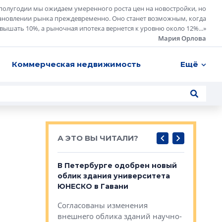
полугодии мы ожидаем умеренного роста цен на новостройки, но
ановлении рынка преждевременно. Оно станет возможным, когда
евышать 10%, а рыночная ипотека вернется к уровню около 12%...
»
Мария Орлова
Коммерческая недвижимость
Ещё
А ЭТО ВЫ ЧИТАЛИ?
о — антидот
В Петербурге одобрен новый
Собствен
панелей
облик здания университета
Императо
ЮНЕСКО в Гавани
как выжа
— антидот от
«старых 
Согласованы изменения
лей
Собственн
внешнего облика зданий научно-