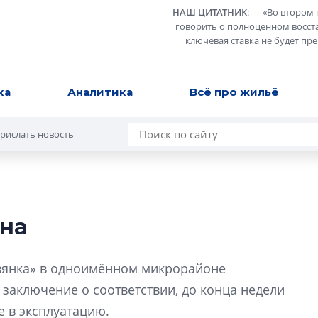
НАШ ЦИТАТНИК
:
«
Во втором 
говорить о полноценном восст
ключевая ставка не будет пр
ка
Аналитика
Всё про жильё
рислать новость
ана
Усадьба Торосов
от эпохи фальш-
авянка» в одноимённом микрорайоне
Усадьба Торосово 
заключение о соответствии, до конца недели
эпохи фальш-пане
е в эксплуатацию.