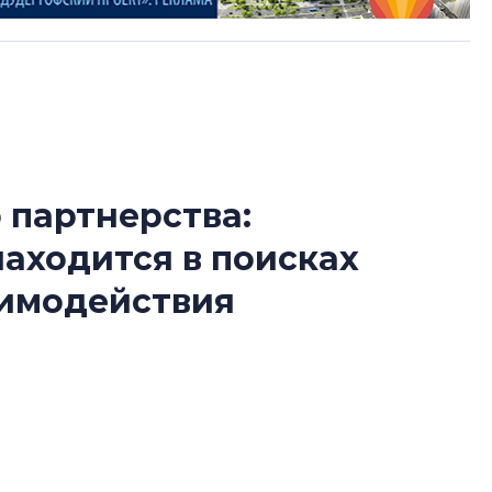
 партнерства:
Сергей Софроно
находится в поисках
дизайн проявляе
визуальной чист
аимодействия
Что важнее для с
жилого проекта: эс
йматериалов усложняется, а европейскую
функциональност
экономика проект
ими аналогами. В условиях турбулентности
в ГК «ПСК»
ю модель взаимодействия.
Александр Свино