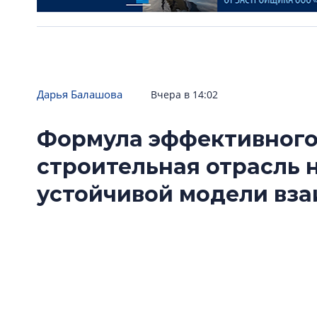
Дарья Балашова
Вчера в 14:02
Формула эффективного
строительная отрасль 
устойчивой модели вз
Стройка дорожает, логистика поставок стро
продукцию заменяют российскими и китайск
заказчики и производители ищут устойчиву