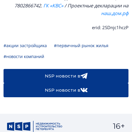
7802866742.
ГК «КВС»
/ Проектные декларации на
наш.дом.рф
erid: 2SDnjc1hczP
#акции застройщика
#первичный рынок жилья
#новости компаний
NSP новости в
NSP новости в
16+