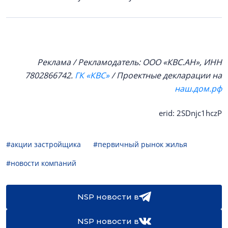
Реклама / Рекламодатель: ООО «КВС.АН», ИНН
7802866742.
ГК «КВС»
/ Проектные декларации на
наш.дом.рф
erid: 2SDnjc1hczP
#акции застройщика
#первичный рынок жилья
#новости компаний
NSP новости в
NSP новости в