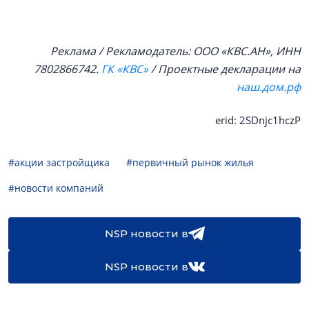
Реклама / Рекламодатель: ООО «КВС.АН», ИНН
7802866742.
ГК «КВС»
/ Проектные декларации на
наш.дом.рф
erid: 2SDnjc1hczP
#акции застройщика
#первичный рынок жилья
#новости компаний
NSP новости в
NSP новости в