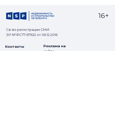
16+
Св-во регистрации СМИ:
ЭЛ №ФС77-67922 от 06.12.2016
Реклама на
Контакты
сайте
О проекте
Мероприятия
© Сетевое издание NSP.RU
Все права защищены. Любое использование
материалов допускается только с согласия редакции.
Разработано
zomg.studio