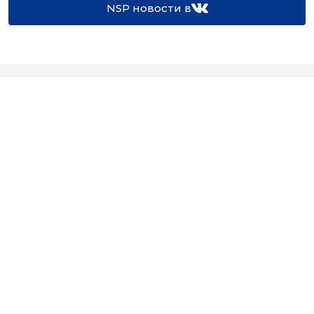
NSP новости в
16+
Св-во регистрации СМИ:
ЭЛ №ФС77-67922 от 06.12.2016
Реклама на
Контакты
сайте
О проекте
Мероприятия
© Сетевое издание NSP.RU