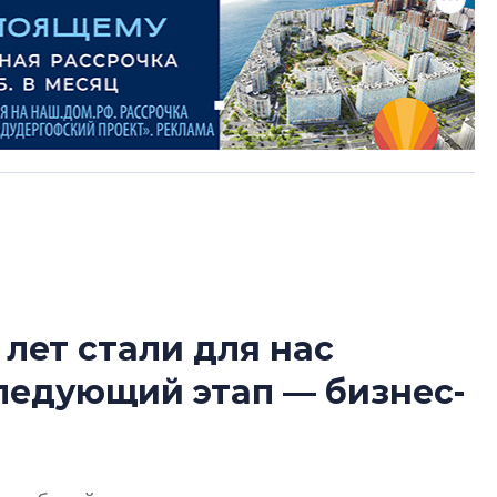
 лет стали для нас
Усадьба Торосов
следующий этап — бизнес-
от эпохи фальш-
Усадьба Торосово 
эпохи фальш-пане