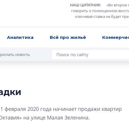
НАШ ЦИТАТНИК
:
«
Во втором 
говорить о полноценном восст
ключевая ставка не будет пр
Аналитика
Всё про жильё
Коммерче
рислать новость
адки
Усадьба Торосов
от эпохи фальш-
1 февраля 2020 года начинает продажи квартир
Усадьба Торосово 
Октавия» на улице Малая Зеленина.
эпохи фальш-пане