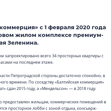
Центробанк: ква
2020-2026 годов
9% дешевле стр
Центробанк: квар
коммерция» с 1 февраля 2020 года
2020-2026 годов п
новом жилом комплексе премиум-
дешевле строящих
ая Зеленина.
ом запроектировано всего 34 просторных квартиры с
асами на последнем этаже.
части Петроградской стороны достаточно спокойно, в
много времени. По соседству «Балтийская коммерция»
т» сдан 2015 году, а «Мендельсон» — в 2018 году.
ью предоставлен жильцам, коммерческих помещений в
жится просторное лобби с зоной отдыха, консьерж-