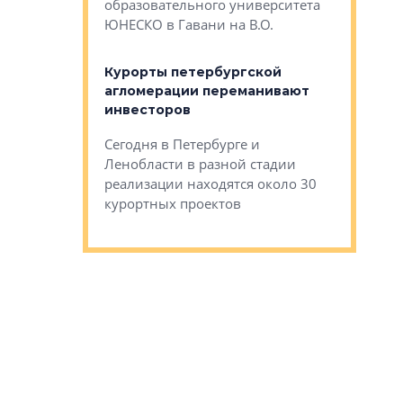
Император
образовательного университета
ртиры в домах
выжать ма
ЮНЕСКО в Гавани на В.О.
 постройки на
костей»
оящихся
Курорты петербургской
тиры в домах
агломерации переманивают
Каким бы
остройки на 9%
инвесторов
Ропса: в
ся
обещают 
Сегодня в Петербурге и
Руины Дом
Ленобласти в разной стадии
сгоревшем
реализации находятся около 30
наследия 
курортных проектов