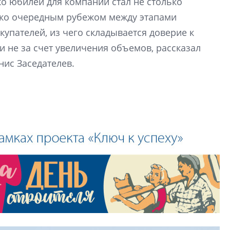
ко юбилей для компании стал не столько
Центробанк: ква
ько очередным рубежом между этапами
2020-2026 годов
9% дешевле стр
купателей, из чего складывается доверие к
 не за счет увеличения объемов, рассказал
Центробанк: квар
2020-2026 годов п
нис Заседателев.
дешевле строящих