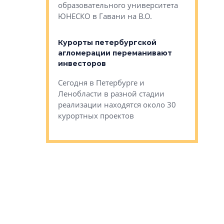
Император
образовательного университета
ртиры в домах
выжать ма
ЮНЕСКО в Гавани на В.О.
 постройки на
костей»
оящихся
Курорты петербургской
тиры в домах
агломерации переманивают
Каким бы
остройки на 9%
инвесторов
Ропса: в
ся
обещают 
Сегодня в Петербурге и
Руины Дом
Ленобласти в разной стадии
сгоревшем
реализации находятся около 30
наследия 
курортных проектов