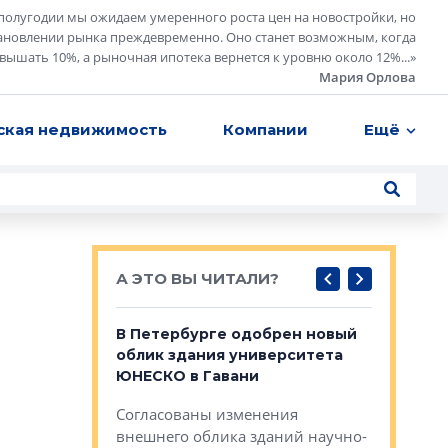
полугодии мы ожидаем умеренного роста цен на новостройки, но
ановлении рынка преждевременно. Оно станет возможным, когда
евышать 10%, а рыночная ипотека вернется к уровню около 12%...
»
Мария Орлова
ская недвижимость
Компании
Ещё
А ЭТО ВЫ ЧИТАЛИ?
о — антидот
В Петербурге одобрен новый
Собствен
панелей
облик здания университета
Императо
ЮНЕСКО в Гавани
как выжа
— антидот от
«старых 
Согласованы изменения
лей
Собственн
внешнего облика зданий научно-