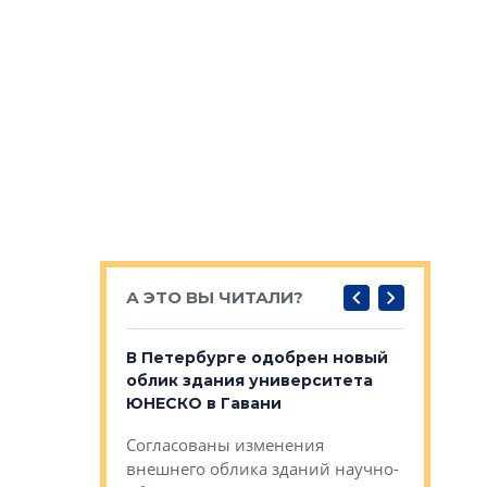
А ЭТО ВЫ ЧИТАЛИ?
о — антидот
В Петербурге одобрен новый
Собствен
панелей
облик здания университета
Императо
ЮНЕСКО в Гавани
как выжа
— антидот от
«старых 
Согласованы изменения
лей
Собственн
внешнего облика зданий научно-