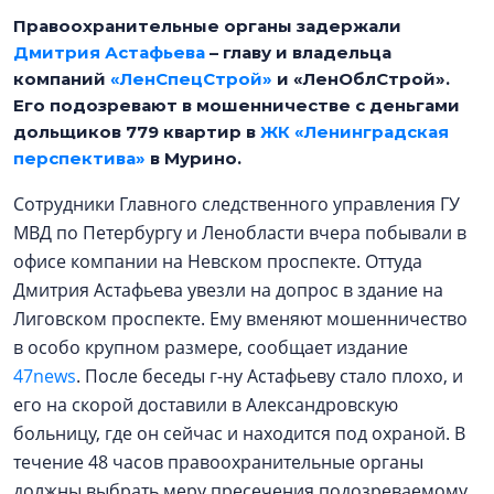
Правоохранительные органы задержали
Дмитрия Астафьева
– главу и владельца
компаний
«ЛенСпецСтрой»
и «ЛенОблСтрой».
Его подозревают в мошенничестве с деньгами
дольщиков 779 квартир в
ЖК «Ленинградская
перспектива»
в Мурино.
Сотрудники Главного следственного управления ГУ
МВД по Петербургу и Ленобласти вчера побывали в
офисе компании на Невском проспекте. Оттуда
Дмитрия Астафьева увезли на допрос в здание на
Лиговском проспекте. Ему вменяют мошенничество
в особо крупном размере, сообщает издание
47news
. После беседы г-ну Астафьеву стало плохо, и
его на скорой доставили в Александровскую
больницу, где он сейчас и находится под охраной. В
течение 48 часов правоохранительные органы
должны выбрать меру пресечения подозреваемому