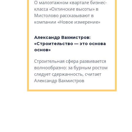
О малоэтажном квартале бизнес-
вает
рассказыв
класса «Охтинские высоты» в
I Александр
региона Е
Мистолово рассказывают в
компании «Новое измерение»
Александ
«Выжива
 «Мы не
Александр Вахмистров:
правильн
афию, а
«Строительство — это основа
м проекты»
Сегмент с
основ»
пер
переживае
Строительная сфера развивается
проекты,
в этих ус
волнообразно: за бурным ростом
еральным
управляющ
следует сдержанность, считает
l Арсением
Well
Александр Вахмистров