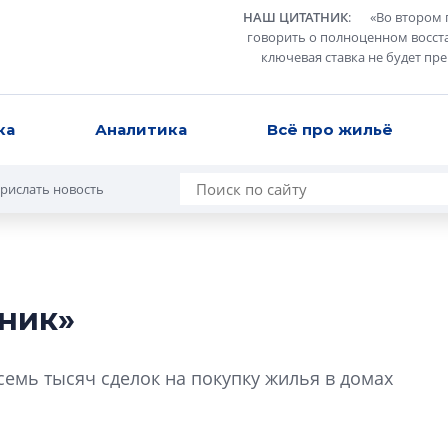
НАШ ЦИТАТНИК
:
«
Во втором 
говорить о полноценном восст
ключевая ставка не будет пр
ка
Аналитика
Всё про жильё
рислать новость
ник»
Александр Свино
используем опыт
семь тысяч сделок на покупку жилья в домах
– другая компани
О потенциале «сер
технологиях и ко