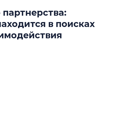
 партнерства:
Роман Корнышев
находится в поисках
перемен в ЖК мо
даже электромо
аимодействия
Девелопер «Верти
перемен в ЖК мож
йматериалов усложняется, а европейскую
электромобиль
ими аналогами. В условиях турбулентности
Карина Шальнова
ю модель взаимодействия.
«гибридом» — ка
рынок апарт-оте
Конкуренцию выиг
апарты, которые 
приблизятся к го
уровню сервиса, у
КЕЙПОРТ