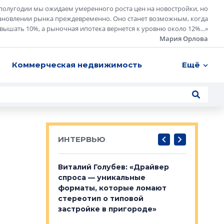
полугодии мы ожидаем умеренного роста цен на новостройки, но
ановлении рынка преждевременно. Оно станет возможным, когда
евышать 10%, а рыночная ипотека вернется к уровню около 12%...
»
Мария Орлова
Коммерческая недвижимость
Ещё
ИНТЕРВЬЮ
лобов: «Мы
Виталий Голубев: «Драйвер
Евгений 
 Bonava, но мы
спроса — уникальные
это не пр
я»
форматы, которые ломают
понятные
стереотип о типовой
ого пояса»,
Каким бу
застройке в пригороде»
рпоративной
Леноблас