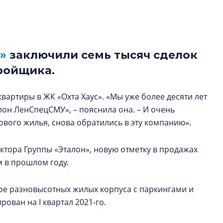
культуре рассказы
гендиректор STAVN
Свинолобов
»
заключили семь тысяч сделок
Арсений Лаптев:
расширяем геогр
тройщика.
диверсифицируе
О том, как девело
артиры в ЖК «Охта Хаус». «Мы уже более десяти лет
диверсифицирует 
он ЛенСпецСМУ», – пояснила она. – И очень
поговорили с ген
ового жилья, снова обратились в эту компанию».
директором Arsena
Лаптевым
ктора Группы «Эталон», новую отметку в продажах
м в прошлом году.
ыре разновысотных жилых корпуса с паркингами и
рован на I квартал 2021-го.