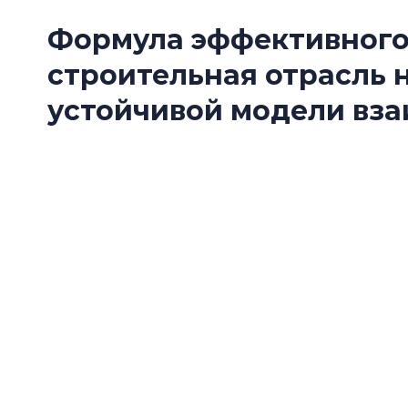
Формула эффективного
строительная отрасль 
устойчивой модели вз
Стройка дорожает, логистика поставок стро
продукцию заменяют российскими и китайск
заказчики и производители ищут устойчиву