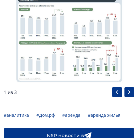
1 из 3
#аналитика
#Дом.рф
#аренда
#аренда жилья
NSP новости в