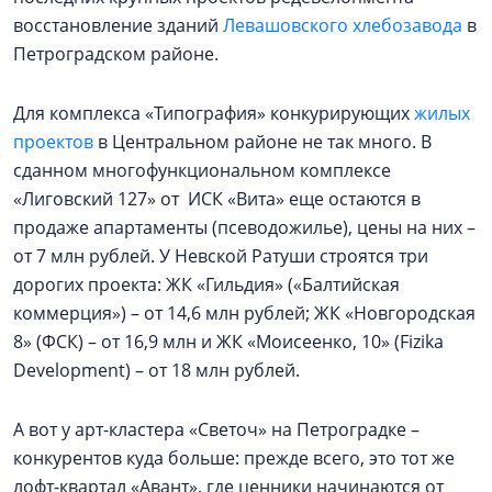
восстановление зданий
Левашовского хлебозавода
в
Петроградском районе.
Для комплекса «Типография» конкурирующих
жилых
проектов
в Центральном районе не так много. В
сданном многофункциональном комплексе
«Лиговский 127» от ИСК «Вита» еще остаются в
продаже апартаменты (псеводожилье), цены на них –
от 7 млн рублей. У Невской Ратуши строятся три
дорогих проекта: ЖК «Гильдия» («Балтийская
коммерция») – от 14,6 млн рублей; ЖК «Новгородская
8» (ФСК) – от 16,9 млн и ЖК «Моисеенко, 10» (Fizika
Development) – от 18 млн рублей.
А вот у арт-кластера «Светоч» на Петроградке –
конкурентов куда больше: прежде всего, это тот же
лофт-квартал «Авант», где ценники начинаются от