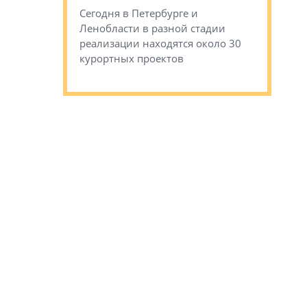
обещают 
Сегодня в Петербурге и
Руины Дом
Ленобласти в разной стадии
сгоревшем
реализации находятся около 30
наследия 
курортных проектов