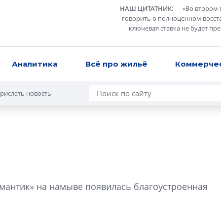
НАШ ЦИТАТНИК
:
«
Во втором 
говорить о полноценном восст
ключевая ставка не будет пр
Аналитика
Всё про жильё
Коммерче
рислать новость
Александр Свино
используем опыт
омантик» на намыве появилась благоустроенная
– другая компани
О потенциале «сер
технологиях и ко