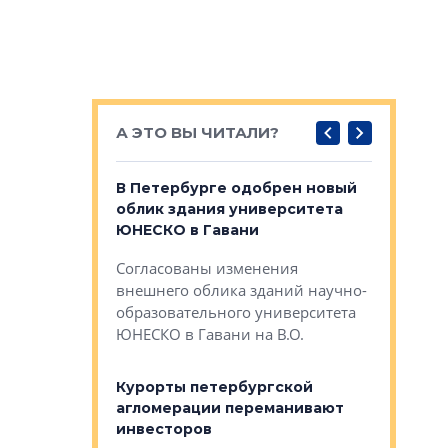
А ЭТО ВЫ ЧИТАЛИ?
о — антидот
В Петербурге одобрен новый
Собствен
панелей
облик здания университета
Императо
ЮНЕСКО в Гавани
как выжа
— антидот от
«старых 
Согласованы изменения
лей
Собственн
внешнего облика зданий научно-
Император
образовательного университета
ртиры в домах
выжать ма
ЮНЕСКО в Гавани на В.О.
 постройки на
костей»
оящихся
Курорты петербургской
тиры в домах
агломерации переманивают
Каким бы
остройки на 9%
инвесторов
Ропса: в
ся