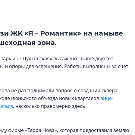
культуре рассказы
гендиректор STAVN
Свинолобов
зи ЖК «Я – Романтик» на намыве
Арсений Лаптев:
расширяем геогр
шеходная зона.
диверсифицируе
О том, как девело
«Парк инн Пулковская» высажено свыше двухсот
диверсифицирует 
рны и опоры для освещения. Работы выполнены за счёт
поговорили с ген
директором Arsena
Лаптевым
ова не раз поднимали вопрос о создании сквера
В ходе июньского объезда новых кварталов
вице-
аться
, насколько правомерно здесь
енду фирме «Терра Нова», которая предоставила землю