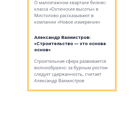
О малоэтажном квартале бизнес-
вает
рассказыв
класса «Охтинские высоты» в
I Александр
региона Е
Мистолово рассказывают в
компании «Новое измерение»
Александ
«Выжива
 «Мы не
Александр Вахмистров:
правильн
афию, а
«Строительство — это основа
м проекты»
Сегмент с
основ»
пер
переживае
Строительная сфера развивается
проекты,
в этих ус
волнообразно: за бурным ростом
еральным
управляющ
следует сдержанность, считает
l Арсением
Well
Александр Вахмистров