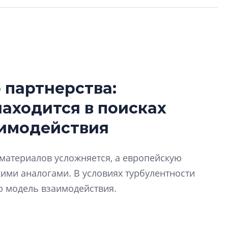
 партнерства:
Усадьба Торосов
находится в поисках
от эпохи фальш-
аимодействия
Усадьба Торосово 
эпохи фальш-пане
йматериалов усложняется, а европейскую
Центробанк: ква
ими аналогами. В условиях турбулентности
2020-2026 годов
9% дешевле стр
ю модель взаимодействия.
Центробанк: квар
2020-2026 годов п
дешевле строящих