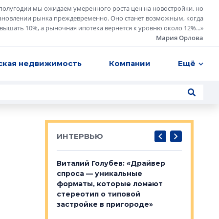
полугодии мы ожидаем умеренного роста цен на новостройки, но
ановлении рынка преждевременно. Оно станет возможным, когда
евышать 10%, а рыночная ипотека вернется к уровню около 12%...
»
Мария Орлова
ская недвижимость
Компании
Ещё
ИНТЕРВЬЮ
лобов: «Мы
Виталий Голубев: «Драйвер
Евгений 
 Bonava, но мы
спроса — уникальные
это не пр
я»
форматы, которые ломают
понятные
стереотип о типовой
ого пояса»,
Каким бу
застройке в пригороде»
рпоративной
Леноблас