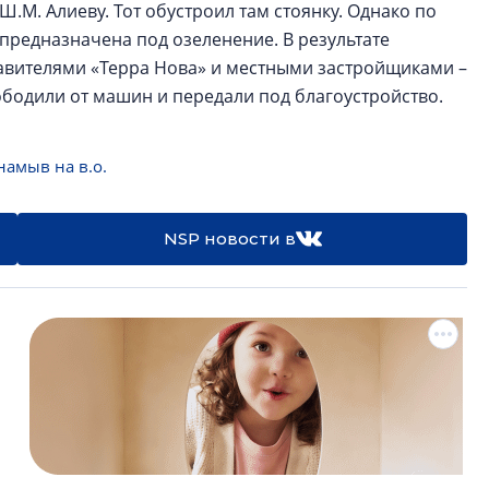
М. Алиеву. Тот обустроил там стоянку. Однако по
 предназначена под озеленение. В результате
авителями «Терра Нова» и местными застройщиками –
вободили от машин и передали под благоустройство.
намыв на в.о.
NSP новости в