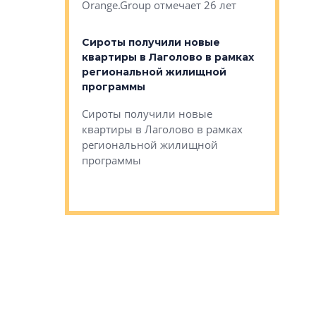
Orange.Group отмечает 26 лет
комплексе
могает»
тестовая 
органики
Сироты получили новые
ском районе
квартиры в Лаголово в рамках
ился еще
региональной жилищной
мещенного
Историч
программы
дом Рома
Ушково м
Сироты получили новые
ком районе
квартиры в Лаголово в рамках
Историче
лся еще один
региональной жилищной
Романова 
го образования
программы
взять под