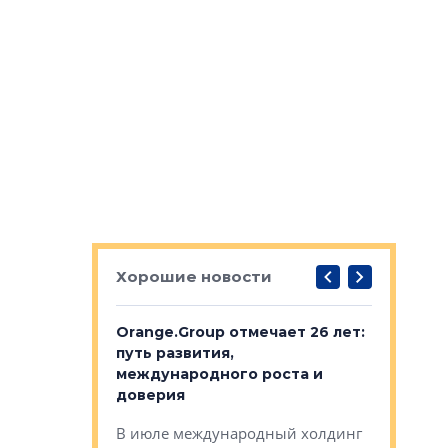
Хорошие новости
рге выбрали
Orange.Group отмечает 26 лет:
В Петерб
строителей
путь развития,
комплекс
международного роста и
тестовая
авершился
доверия
перерабо
рческого
В июле международный холдинг
В Петербу
ей «Нам песня