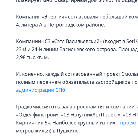
планирует многоквартирный дом жилой площадью 
Компания «Энергия» согласовали небольшой компл
4, литера А в Петроградском районе.
Компании «СЗ «Сэтл Васильевский» (входит в Setl
23-й и 24-й линии Васильевского острова. Площадь
2,98 тыс.кв. м.
И, конечно, каждый согласованный проект Смоль
полным перечнем обязательств застройщиков по
администрации СПб
.
Градкомиссия отказала проектам пяти компаний:
«Отделфинстрой», «СЗ «СпутникАртПроект», «СЗ 
Кирпичник-5». Наиболее крупный из них –
проект
метров жилья) в Пушкине.