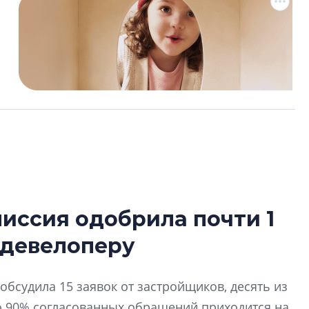
иссия одобрила почти 1
В Санкт-Петербу
 девелоперу
лучших поющих 
Гала-концертом з
обсудила 15 заявок от застройщиков, десять из
девятый сезон тво
конкурса строител
о 90% согласованных обращений приходится на