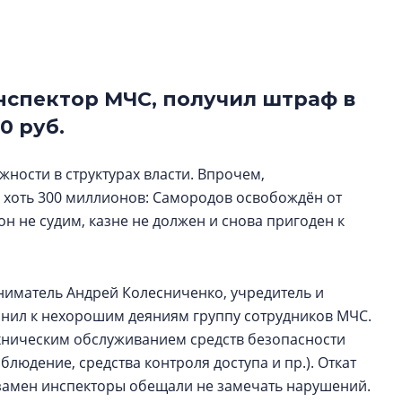
рынка? Своим мне
поделились Ольга
Екатерина Немчен
Жабин, Светлана Д
Константин Сторож
спектор МЧС, получил штраф в
0 руб.
Какие наиболее 
специальности и
жности в структурах власти. Впрочем,
в сфере девелоп
строительства?
е хоть 300 миллионов: Самородов освобождён от
он не судим, казне не должен и снова пригоден к
Своим мнением с 
Валентина Калини
Альшаева, Алекса
Свинолобов, Алек
ниматель Андрей Колесниченко, учредитель и
Кирилл Кудинов и 
онил к нехорошим деяниям группу сотрудников МЧС.
ническим обслуживанием средств безопасности
людение, средства контроля доступа и пр.). Откат
взамен инспекторы обещали не замечать нарушений.