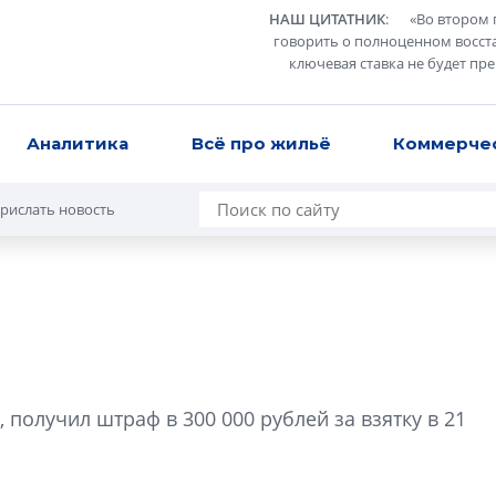
НАШ ЦИТАТНИК
:
«
Во втором 
говорить о полноценном восст
ключевая ставка не будет пр
Аналитика
Всё про жильё
Коммерче
рислать новость
Разрыв цен межд
вторичкой: что э
получил штраф в 300 000 рублей за взятку в 21
рынка?
Разрыв цен между
вторичкой: что это