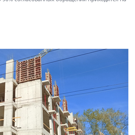
строить и жить по
В Красногвардей
Петербурга появ
один центр сов
образования
В Красногвардейс
Петербурга появи
центр совмещенно