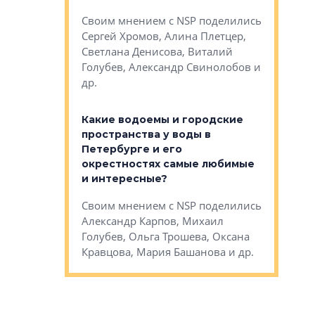
Яна Вирче
нием об этом
Своим мнением с NSP поделились
Денис Зас
 Трошева,
Сергей Хромов, Алина Плетцер,
Свинолобо
ко, Максим
Светлана Денисова, Виталий
и др.
енисова,
Голубев, Александр Свинолобов и
ев и другие
др.
Важно ли
апартам
востребованы
Какие водоемы и городские
Конститу
 компетенции
пространства у воды в
временно
мента и
Петербурге и его
Своим мн
окрестностях самые любимые
Раиль Му
NSP поделились
и интересные?
Кудинов, 
на, Анжелика
Своим мнением с NSP поделились
Карина Ш
ндр
Александр Карпов, Михаил
Дементьев
сандр Кравцов,
Голубев, Ольга Трошева, Оксана
др.
Кравцова, Мария Башанова и др.