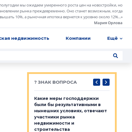
полугодии мы ожидаем умеренного роста цен на новостройки, но
ановлении рынка преждевременно. Оно станет возможным, когда
евышать 10%, а рыночная ипотека вернется к уровню около 12%...
»
Мария Орлова
ская недвижимость
Компании
Ещё
? ЗНАК ВОПРОСА
у первичкой и
Какие меры господдержки
Место об
то значит для
были бы результативными в
локации 
нынешних условиях, отвечают
пригород
участники рынка
выстрели
 первичкой и
недвижимости и
Своим мн
 значит для
строительства